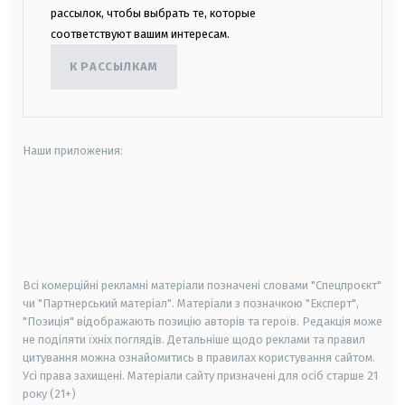
рассылок, чтобы выбрать те, которые
соответствуют вашим интересам.
К РАССЫЛКАМ
Наши приложения:
android
apple
smart tv
samsung smart tv
Всі комерційні рекламні матеріали позначені словами "Спецпроєкт"
чи "Партнерський матеріал". Матеріали з позначкою "Експерт",
"Позиція" відображають позицію авторів та героїв. Редакція може
не поділяти їхніх поглядів. Детальніше щодо реклами та правил
цитування можна ознайомитись в правилах користування сайтом.
Усі права захищені.
Матеріали сайту призначені для осіб старше
21
року (21+)