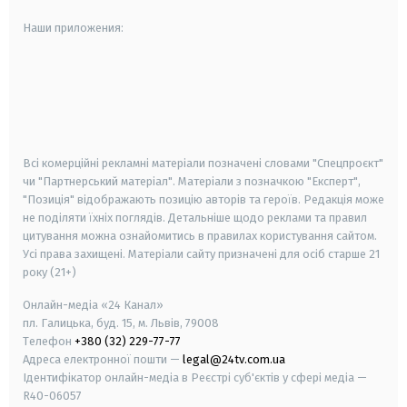
Наши приложения:
android
apple
smart tv
samsung smart tv
Всі комерційні рекламні матеріали позначені словами "Спецпроєкт"
чи "Партнерський матеріал". Матеріали з позначкою "Експерт",
"Позиція" відображають позицію авторів та героїв. Редакція може
не поділяти їхніх поглядів. Детальніше щодо реклами та правил
цитування можна ознайомитись в правилах користування сайтом.
Усі права захищені.
Матеріали сайту призначені для осіб старше
21
року (21+)
Онлайн-медіа «24 Канал»
пл. Галицька, буд. 15, м. Львів, 79008
Телефон
+380 (32) 229-77-77
Адреса електронної пошти —
legal@24tv.com.ua
Ідентифікатор онлайн-медіа в Реєстрі суб'єктів у сфері медіа —
R40-06057