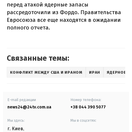
перед атакой ядерные запасы
рассредоточили из Фордо. Правительства
Евросоюза все еще находятся в ожидании
полного отчета.
Связанные темы:
КОНФЛИКТ МЕЖДУ США И ИРАНОМ
ИРАН
ЯДЕРНОЕ О
E-mail редакции
Номер телефона:
news24@24tv.com.ua
+38 044 390 5077
Мы здесь:
Мы в соцсетях:
г. Киев
,