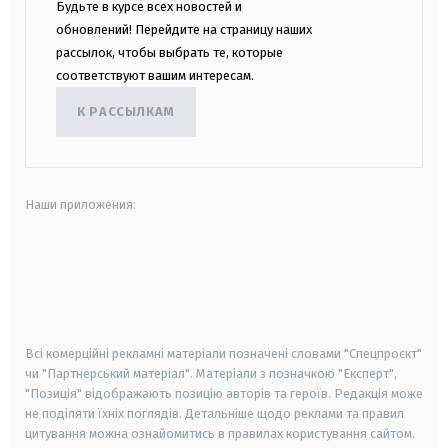
Будьте в курсе всех новостей и
обновлений! Перейдите на страницу наших
рассылок, чтобы выбрать те, которые
соответствуют вашим интересам.
К РАССЫЛКАМ
Наши приложения:
android
apple
smart tv
samsung smart tv
Всі комерційні рекламні матеріали позначені словами "Спецпроєкт"
чи "Партнерський матеріал". Матеріали з позначкою "Експерт",
"Позиція" відображають позицію авторів та героїв. Редакція може
не поділяти їхніх поглядів. Детальніше щодо реклами та правил
цитування можна ознайомитись в правилах користування сайтом.