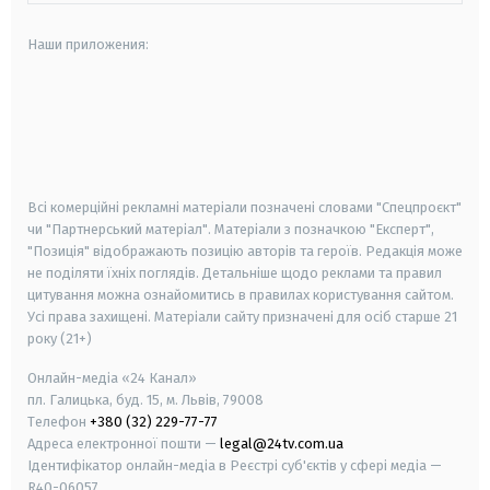
Наши приложения:
android
apple
smart tv
samsung smart tv
Всі комерційні рекламні матеріали позначені словами "Спецпроєкт"
чи "Партнерський матеріал". Матеріали з позначкою "Експерт",
"Позиція" відображають позицію авторів та героїв. Редакція може
не поділяти їхніх поглядів. Детальніше щодо реклами та правил
цитування можна ознайомитись в правилах користування сайтом.
Усі права захищені.
Матеріали сайту призначені для осіб старше
21
року (21+)
Онлайн-медіа «24 Канал»
пл. Галицька, буд. 15, м. Львів, 79008
Телефон
+380 (32) 229-77-77
Адреса електронної пошти —
legal@24tv.com.ua
Ідентифікатор онлайн-медіа в Реєстрі суб'єктів у сфері медіа —
R40-06057