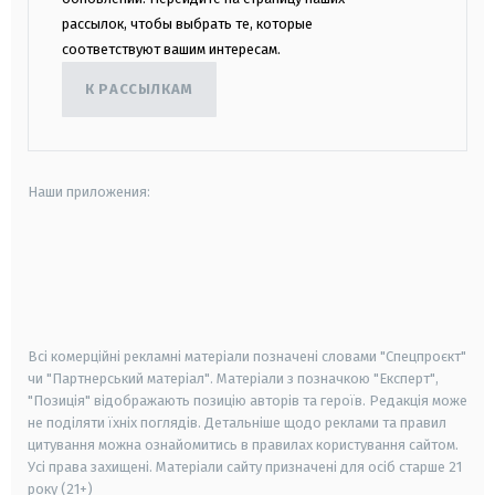
рассылок, чтобы выбрать те, которые
соответствуют вашим интересам.
К РАССЫЛКАМ
Наши приложения:
android
apple
smart tv
samsung smart tv
Всі комерційні рекламні матеріали позначені словами "Спецпроєкт"
чи "Партнерський матеріал". Матеріали з позначкою "Експерт",
"Позиція" відображають позицію авторів та героїв. Редакція може
не поділяти їхніх поглядів. Детальніше щодо реклами та правил
цитування можна ознайомитись в правилах користування сайтом.
Усі права захищені.
Матеріали сайту призначені для осіб старше
21
року (21+)