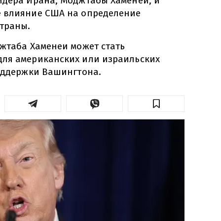
идера Ирана, Моджтабы Хаменеи, и
е влияние США на определение
страны.
джтаба Хаменеи может стать
ля американских или израильских
поддержки Вашингтона.