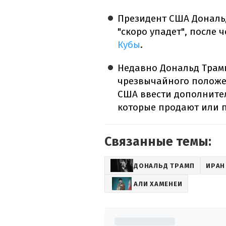
Президент США Дональд
"скоро упадет", после 
Кубы
.
Недавно Дональд Трам
чрезвычайного положе
США ввести дополните
которые продают или п
Связанные темы:
ДОНАЛЬД ТРАМП
ИРАН
АЛИ ХАМЕНЕИ