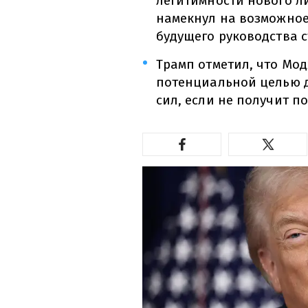
легитимности нового л
намекнул на возможно
будущего руководства 
Трамп отметил, что Мо
потенциальной целью д
сил, если не получит 