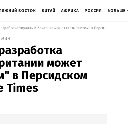
ЛИЖНИЙ ВОСТОК
КИТАЙ
АФРИКА
РОССИЯ
БОЛЬШЕ
 Совместная разработка Украины и Британии может стать "щитом" в Персидском заливе, – The Times 
 мин
разработка
Британии может
м" в Персидском
e Times