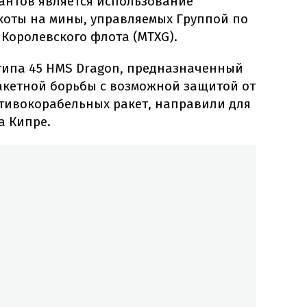
антов является использование
хоты на мины, управляемых Группой по
 Королевского флота (MTXG).
типа 45 HMS Dragon, предназначенный
акетной борьбы с возможной защитой от
отивокорабельных ракет, направили для
а Кипре.