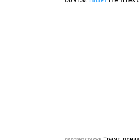
Об этом
пишет
The Times 
Трамп призв
СМОТРИТЕ ТАКЖЕ