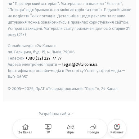
чи "Партнерський матеріал". Матеріали з позначкою "Експерт",
"Позиція" відображають позицію авторів та героїв. Редакція може
не поділяти їхніх поглядів. Детальніше щодо реклами та правил
цитування можна ознайомитись в правилах користування сайтом.
Усі права захищені.
Матеріали сайту призначені для осіб старше
21
року (21+)
Онлайн-медіа «24 Канал»
пл. Галицька, буд. 15, м. Львів, 79008
Телефон
+380 (32) 229-77-77
Адреса електронної пошти —
legal@24tv.com.ua
Ідентифікатор онлайн-медіа в Реєстрі суб'єктів у сфері медіа —
R40-06057
© 2005—2026,
ПрАТ «Телерадіокомпанія "Люкс"», 24 Канал.
Разработка сайта
-
24 Канал
TV
Игры
Погода
Кабинет