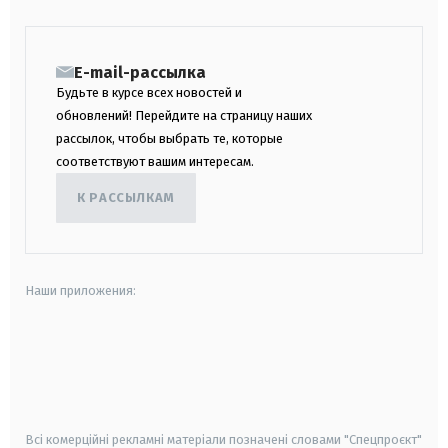
E-mail-рассылка
Будьте в курсе всех новостей и
обновлений! Перейдите на страницу наших
рассылок, чтобы выбрать те, которые
соответствуют вашим интересам.
К РАССЫЛКАМ
Наши приложения:
android
apple
smart tv
samsung smart tv
Всі комерційні рекламні матеріали позначені словами "Спецпроєкт"