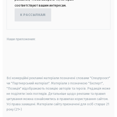
соответствуют вашим интересам.
К РАССЫЛКАМ
Наши приложения:
android
apple
smart tv
samsung smart tv
Всі комерційні рекламні матеріали позначені словами "Спецпроєкт"
чи "Партнерський матеріал". Матеріали з позначкою "Експерт",
"Позиція" відображають позицію авторів та героїв. Редакція може
не поділяти їхніх поглядів. Детальніше щодо реклами та правил
цитування можна ознайомитись в правилах користування сайтом.
Усі права захищені.
Матеріали сайту призначені для осіб старше
21
року (21+)