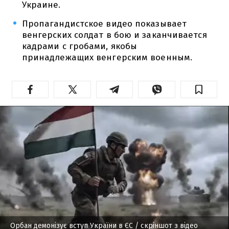
Украине.
Пропагандистское видео показывает
венгерских солдат в бою и заканчивается
кадрами с гробами, якобы
принадлежащих венгерским военным.
Орбан демонізує вступ України в ЄС
/ скріншот з відео