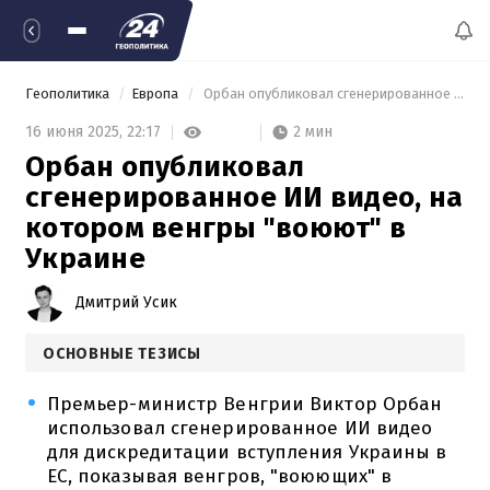
Геополитика
Европа
 Орбан опубликовал сгенерированное ИИ видео, на котором венгры "воюют" в Украине 
2 мин
16 июня 2025,
22:17
Орбан опубликовал
сгенерированное ИИ видео, на
котором венгры "воюют" в
Украине
Дмитрий Усик
ОСНОВНЫЕ ТЕЗИСЫ
Премьер-министр Венгрии Виктор Орбан
использовал сгенерированное ИИ видео
для дискредитации вступления Украины в
ЕС, показывая венгров, "воюющих" в