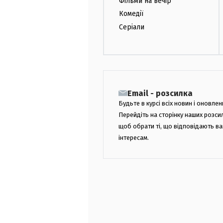
Фільми на вечір
Комедії
Серіали
Email - розсилка
Будьте в курсі всіх новин і оновлен
Перейдіть на сторінку наших розси
щоб обрати ті, що відповідають в
інтересам.