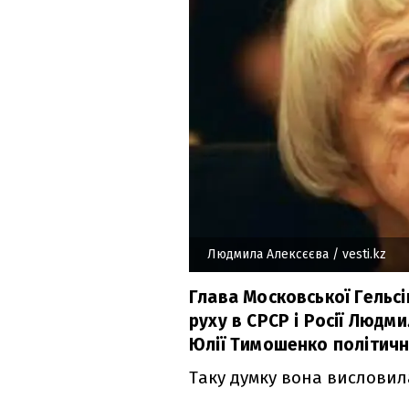
Людмила Алексєєва
/ vesti.kz
Глава Московської Гельсі
руху в СРСР і Росії Людм
Юлії Тимошенко політич
Таку думку вона висловил