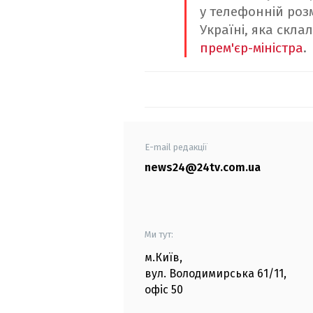
у телефонній роз
Україні, яка скла
прем'єр-міністра
.
E-mail редакції
news24@24tv.com.ua
Ми тут:
м.Київ
,
вул. Володимирська
61/11,
офіс
50