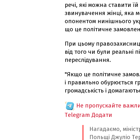
речі, які можна ставити їй
звинувачення жінці, яка 
опонентом нинішнього укр
що це політичне замовлен
При цьому правозахисниця
від того чи були реальні п
переслідування.
"Якщо це політичне замов
і правильно обурюється г
громадськість і домагаютьс
Не пропускайте важли
Telegram
Додати
Нагадаємо, мініст
Польщі Джуліо Тер