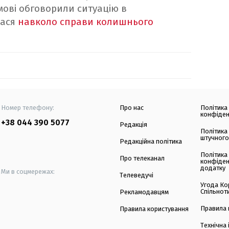
мові обговорили ситуацію в
лася
навколо справи колишнього
Номер телефону:
Про нас
Політика
конфіден
+38 044 390 5077
Редакція
Політика
штучного
Редакційна політика
Політика
Про телеканал
конфіден
додатку
Ми в соцмережах:
Телеведучі
Угода Ко
Спільнот
Рекламодавцям
Правила 
Правила користування
Технічна