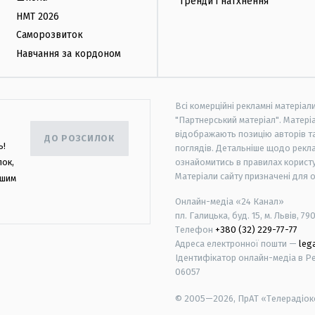
Тренди і натхнення
НМТ 2026
Саморозвиток
Навчання за кордоном
Всі комерційні рекламні матеріал
"Партнерський матеріал". Матеріа
відображають позицію авторів та 
ДО РОЗСИЛОК
ь!
поглядів. Детальніше щодо рекл
лок,
ознайомитись в правилах користу
Матеріали сайту призначені для 
ашим
Онлайн-медіа «24 Канал»
пл. Галицька, буд. 15, м. Львів, 79
Телефон
+380 (32) 229-77-77
Адреса електронної пошти —
leg
Ідентифікатор онлайн-медіа в Реє
06057
© 2005—2026,
ПрАТ «Телерадіоко