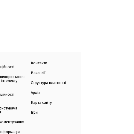
Контакти
ційності
Вакансії
 використання
 інтелекту
Структура власності
Архів
ційності
Карта сайту
ристувача
и
Ігри
коментування
 інформація