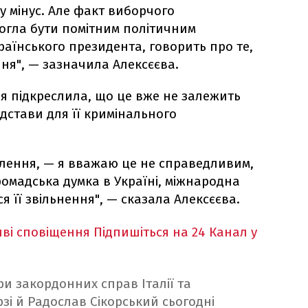
 у мінус. Але факт виборчого
могла бути помітним політичним
аїнського президента, говорить про те,
ня", — зазначила Алексєєва.
 підкреслила, що це вже не залежить
ідстави для її кримінального
лення, — я вважаю це не справедливим,
ромадська думка в Україні, міжнародна
я її звільнення", — сказала Алексєєва.
ві сповіщення
Підпишіться на 24 Канал у
ри закордонних справ Італії та
зі й Радослав Сікорський сьогодні