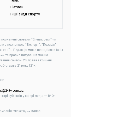
Теніс
Біатлон
Інші види спорту
и позначені словами "Спецпроєкт" чи
ли з позначкою "Експерт", "Позиція"
героїв. Редакція може не поділяти їхніх
ами та правил цитування можна
вання сайтом. Усі права захищені.
осіб старше
21 року (21+)
008
al@24tv.com.ua
стрі суб'єктів у сфері медіа — R40-
мпанія "Люкс"», 24 Канал.