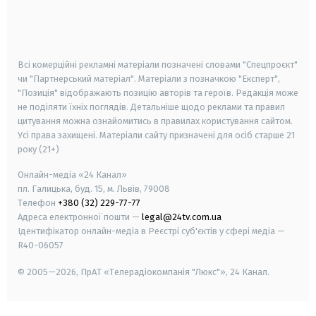
android
apple
smart tv
samsung smart tv
Всі комерційні рекламні матеріали позначені словами "Спецпроєкт"
чи "Партнерський матеріал". Матеріали з позначкою "Експерт",
"Позиція" відображають позицію авторів та героїв. Редакція може
не поділяти їхніх поглядів. Детальніше щодо реклами та правил
цитування можна ознайомитись в правилах користування сайтом.
Усі права захищені.
Матеріали сайту призначені для осіб старше
21
року (21+)
Онлайн-медіа «24 Канал»
пл. Галицька, буд. 15, м. Львів, 79008
Телефон
+380 (32) 229-77-77
Адреса електронної пошти —
legal@24tv.com.ua
Ідентифікатор онлайн-медіа в Реєстрі суб'єктів у сфері медіа —
R40-06057
© 2005—2026,
ПрАТ «Телерадіокомпанія "Люкс"», 24 Канал.