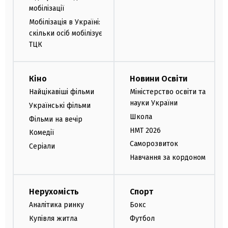
мобілізації
Мобілізація в Україні:
скільки осіб мобілізує
ТЦК
Кіно
Новини Освіти
Найцікавіші фільми
Міністерство освіти та
науки України
Українські фільми
Школа
Фільми на вечір
НМТ 2026
Комедії
Саморозвиток
Серіали
Навчання за кордоном
Нерухомість
Спорт
Аналітика ринку
Бокс
Купівля житла
Футбол