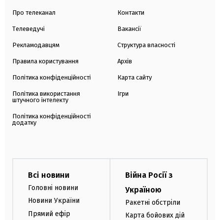
Про телеканал
Контакти
Телеведучі
Вакансії
Рекламодавцям
Структура власності
Правила користування
Архів
Політика конфіденційності
Карта сайту
Політика використання
Ігри
штучного інтелекту
Політика конфіденційності
додатку
Всі новини
Війна Росії з
Головні новини
Україною
Новини України
Ракетні обстріли
Прямий ефір
Карта бойових дій