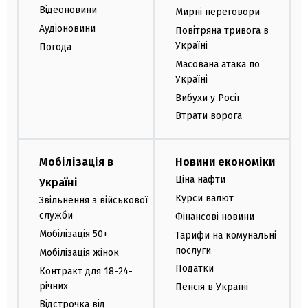
Відеоновини
Мирні переговори
Аудіоновини
Повітряна тривога в
Україні
Погода
Масована атака по
Україні
Вибухи у Росії
Втрати ворога
Мобілізація в
Новини економіки
Ціна нафти
Україні
Курси валют
Звільнення з військової
служби
Фінансові новини
Мобілізація 50+
Тарифи на комунальні
послуги
Мобілізація жінок
Податки
Контракт для 18-24-
річних
Пенсія в Україні
Відстрочка від