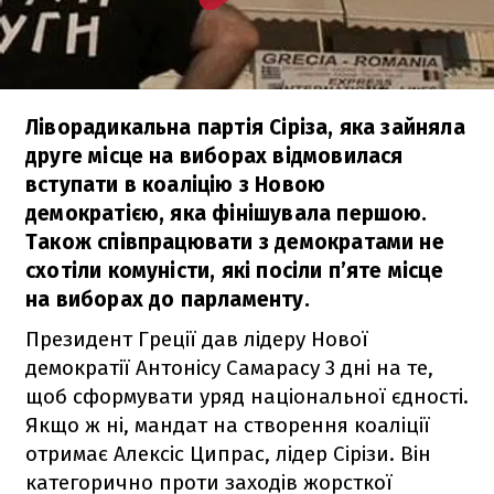
Ліворадикальна партія Сіріза, яка зайняла
друге місце на виборах відмовилася
вступати в коаліцію з Новою
демократією, яка фінішувала першою.
Також співпрацювати з демократами не
схотіли комуністи, які посіли п’яте місце
на виборах до парламенту.
Президент Греції дав лідеру Нової
демократії Антонісу Самарасу 3 дні на те,
щоб сформувати уряд національної єдності.
Якщо ж ні, мандат на створення коаліції
отримає Алексіс Ципрас, лідер Сірізи. Він
категорично проти заходів жорсткої