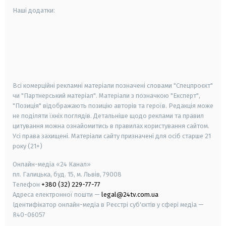
Наші додатки:
android
apple
smart tv
samsung smart tv
Всі комерційні рекламні матеріали позначені словами "Спецпроєкт"
чи "Партнерський матеріал". Матеріали з позначкою "Експерт",
"Позиція" відображають позицію авторів та героїв. Редакція може
не поділяти їхніх поглядів. Детальніше щодо реклами та правил
цитування можна ознайомитись в правилах користування сайтом.
Усі права захищені.
Матеріали сайту призначені для осіб старше
21
року (21+)
Онлайн-медіа «24 Канал»
пл. Галицька, буд. 15, м. Львів, 79008
Телефон
+380 (32) 229-77-77
Адреса електронної пошти —
legal@24tv.com.ua
Ідентифікатор онлайн-медіа в Реєстрі суб'єктів у сфері медіа —
R40-06057