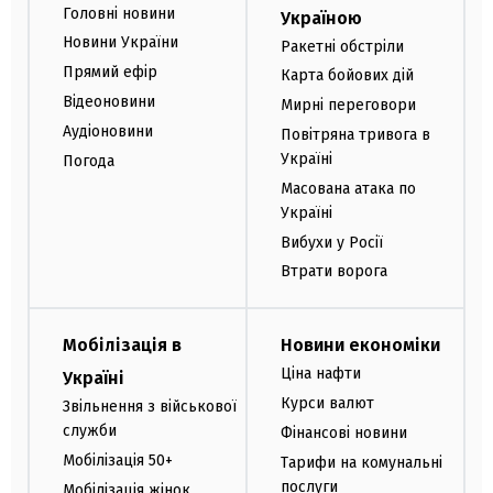
Головні новини
Україною
Новини України
Ракетні обстріли
Прямий ефір
Карта бойових дій
Відеоновини
Мирні переговори
Аудіоновини
Повітряна тривога в
Україні
Погода
Масована атака по
Україні
Вибухи у Росії
Втрати ворога
Мобілізація в
Новини економіки
Ціна нафти
Україні
Курси валют
Звільнення з військової
служби
Фінансові новини
Мобілізація 50+
Тарифи на комунальні
послуги
Мобілізація жінок