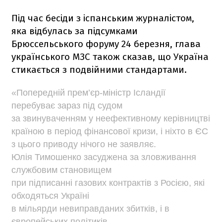
Під час бесіди з іспанським журналістом,
яка відбулась за підсумками
Брюссельського форуму 24 березня, глава
українського МЗС також сказав, що Україна
стикається з подвійними стандартами.
«Попередній прем’єр-міністр Ісландії
перебуває зараз під судом
за звинуваченням у неефективному керівництві
країною в період фінансової кризи, і ніхто в ЄС
з цього приводу нічого не заявляє.
Юлія Тимошенко засуджена за зловживання
службовим становищем
при підписанні газових контрактів з Росією, які
обходяться Україні
в мільярди невиправданих збитків, і в
європейських політиків