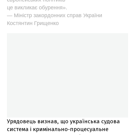
це викликає обурення».
— Міністр закордонних справ України
Костянтин Грищенко
Урядовець визнав, що українська судова
система і кримінально-процесуальне