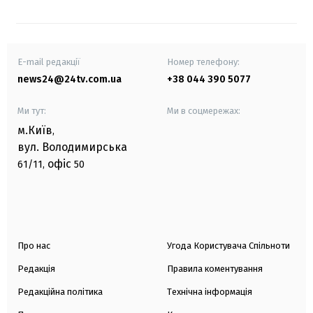
E-mail редакції
Номер телефону:
news24@24tv.com.ua
+38 044 390 5077
Ми тут:
Ми в соцмережах:
м.Київ
,
вул. Володимирська
офіс
61/11,
50
Про нас
Угода Користувача Спільноти
Редакція
Правила коментування
Редакційна політика
Технічна інформація