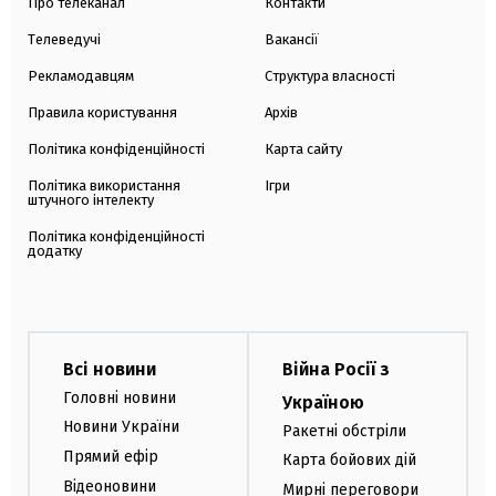
Про телеканал
Контакти
Телеведучі
Вакансії
Рекламодавцям
Структура власності
Правила користування
Архів
Політика конфіденційності
Карта сайту
Політика використання
Ігри
штучного інтелекту
Політика конфіденційності
додатку
Всі новини
Війна Росії з
Головні новини
Україною
Новини України
Ракетні обстріли
Прямий ефір
Карта бойових дій
Відеоновини
Мирні переговори