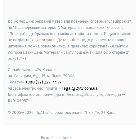
smart tv
samsung smart tv
Всі комерційні рекламні матеріали позначені словами "Спецпроєкт"
чи "Партнерський матеріал". Матеріали з позначкою "Експерт",
"Позиція" відображають позицію авторів та героїв. Редакція може
не поділяти їхніх поглядів. Детальніше щодо реклами та правил
цитування можна ознайомитись в правилах користування сайтом.
Усі права захищені.
Матеріали сайту призначені для осіб старше
21
року (21+)
Онлайн-медіа «24 Канал»
пл. Галицька, буд. 15, м. Львів, 79008
Телефон
+380 (32) 229-77-77
Адреса електронної пошти —
legal@24tv.com.ua
Ідентифікатор онлайн-медіа в Реєстрі суб'єктів у сфері медіа —
R40-06057
© 2005—2026,
ПрАТ «Телерадіокомпанія "Люкс"», 24 Канал.
Розробка сайту
-