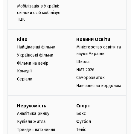
Мобілізація в Україні:
скільки осіб мобілізує
ТЦК
Кіно
Новини Освіти
Найцікавіші фільми
Міністерство освіти та
науки України
Українські фільми
Школа
Фільми на вечір
НМТ 2026
Комедії
Саморозвиток
Серіали
Навчання за кордоном
Нерухомість
Спорт
Аналітика ринку
Бокс
Купівля житла
Футбол
Тренди і натхнення
Теніс