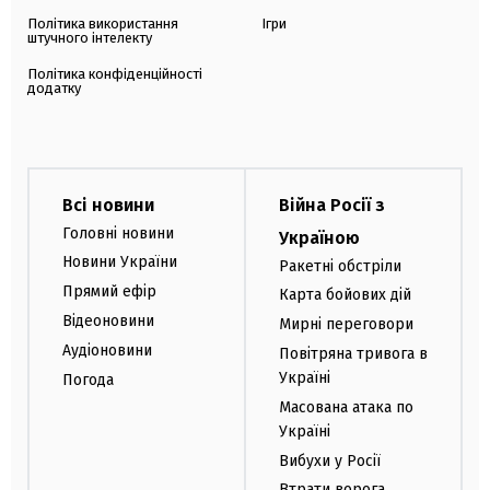
Політика використання
Ігри
штучного інтелекту
Політика конфіденційності
додатку
Всі новини
Війна Росії з
Головні новини
Україною
Новини України
Ракетні обстріли
Прямий ефір
Карта бойових дій
Відеоновини
Мирні переговори
Аудіоновини
Повітряна тривога в
Україні
Погода
Масована атака по
Україні
Вибухи у Росії
Втрати ворога