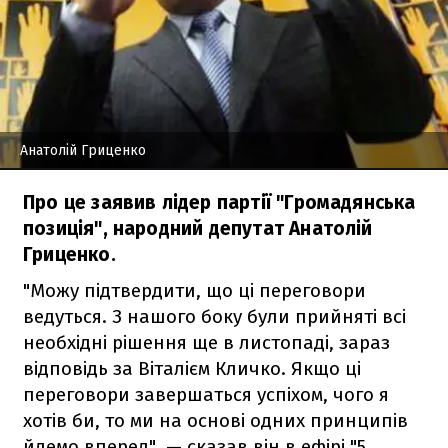
Анатолій Гриценко
Про це заявив лідер партії "Громадянська
позиція", народний депутат Анатолій
Гриценко.
"Можу підтвердити, що ці переговори
ведуться. З нашого боку були прийняті всі
необхідні рішення ще в листопаді, зараз
відповідь за Віталієм Кличко. Якщо ці
переговори завершаться успіхом, чого я
хотів би, то ми на основі одних принципів
йдемо вперед", — сказав він в ефірі "5