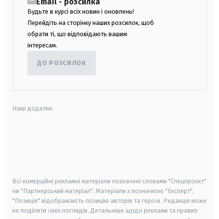
Email - розсилка
Будьте в курсі всіх новин і оновлень!
Перейдіть на сторінку наших розсилок, щоб
обрати ті, що відповідають вашим
інтересам.
ДО РОЗСИЛОК
Наші додатки:
android
apple
smart tv
samsung smart tv
Всі комерційні рекламні матеріали позначені словами "Спецпроєкт"
чи "Партнерський матеріал". Матеріали з позначкою "Експерт",
"Позиція" відображають позицію авторів та героїв. Редакція може
не поділяти їхніх поглядів. Детальніше щодо реклами та правил