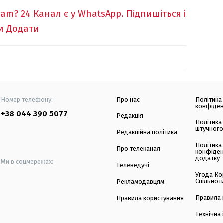
ram?
24 Канал є у WhatsApp. Підпишіться і
и
Додати
Номер телефону:
Про нас
Політика
конфіден
+38 044 390 5077
Редакція
Політика
штучного
Редакційна політика
Політика
Про телеканал
конфіден
додатку
Ми в соцмережах:
Телеведучі
Угода Ко
Спільнот
Рекламодавцям
Правила 
Правила користування
Технічна