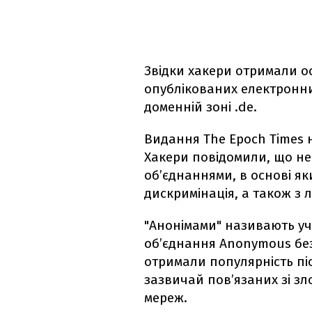
Звідки хакери отримали ос
опублікованих електронни
доменній зоні .de.
Видання The Epoch Times н
Хакери повідомили, що не
об’єднаннями, в основі як
дискримінація, а також з л
"Анонімами" називають уч
об’єднання Anonymous без
отримали популярність пі
зазвичай пов’язаних зі з
мереж.