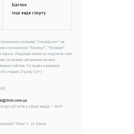
Біатлон
Інші види спорту
и позначені словами "Спецпроєкт" чи
ли з позначкою "Експерт", "Позиція"
героїв. Редакція може не поділяти їхніх
ами та правил цитування можна
вання сайтом. Усі права захищені.
осіб старше
21 року (21+)
008
al@24tv.com.ua
стрі суб'єктів у сфері медіа — R40-
мпанія "Люкс"», 24 Канал.