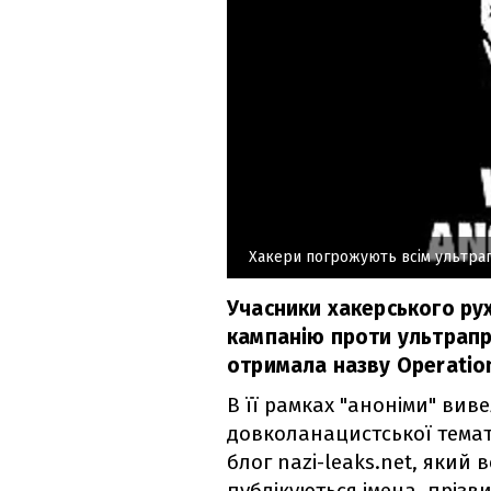
Хакери погрожують всім ультра
Учасники хакерського ру
кампанію проти ультрапр
отримала назву Operation
В її рамках "аноніми" вив
довколанацистської тема
блог nazi-leaks.net, який 
публікуються імена, прізв