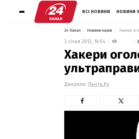
ВСІ НОВИНИ
НОВИНИ 
24 Канал
Новини науки
 Хакери ог
3 січня 2012,
16:54
Хакери огол
ультраправи
Джерело:
Лента.Ру