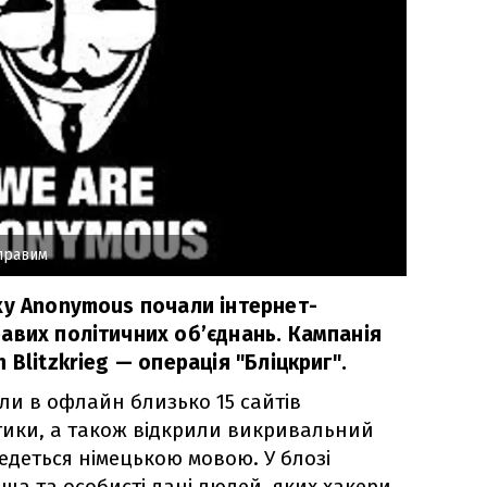
правим
ху Anonymous почали інтернет-
авих політичних об’єднань. Кампанія
 Blitzkrieg — операція "Бліцкриг".
ели в офлайн близько 15 сайтів
тики, а також відкрили викривальний
ведеться німецькою мовою. У блозі
ища та особисті дані людей, яких хакери