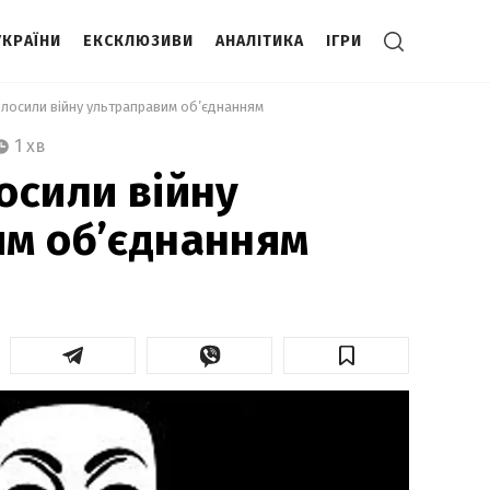
УКРАЇНИ
ЕКСКЛЮЗИВИ
АНАЛІТИКА
ІГРИ
олосили війну ультраправим об’єднанням 
1 хв
осили війну
м об’єднанням