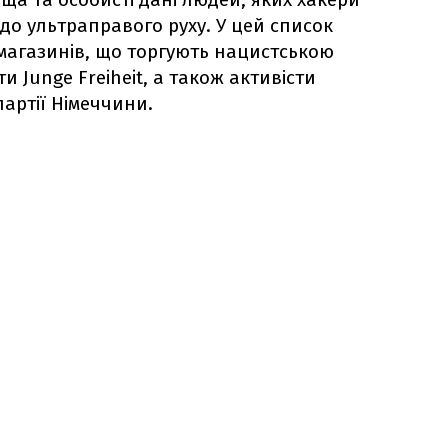
до ультраправого руху. У цей список
-магазинів, що торгують нацистською
и Junge Freiheit, а також активісти
артії Німеччини.