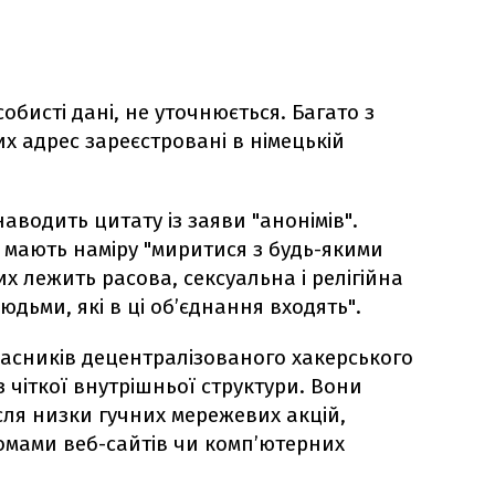
обисті дані, не уточнюється. Багато з
х адрес зареєстровані в німецькій
аводить цитату із заяви "анонімів".
 мають наміру "миритися з будь-якими
их лежить расова, сексуальна і релігійна
юдьми, які в ці об’єднання входять".
асників децентралізованого хакерського
 чіткої внутрішньої структури. Вони
сля низки гучних мережевих акцій,
ломами веб-сайтів чи комп’ютерних