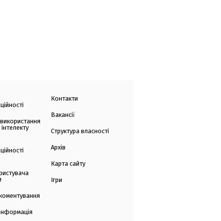
Контакти
ційності
Вакансії
 використання
 інтелекту
Структура власності
Архів
ційності
Карта сайту
ристувача
и
Ігри
коментування
 інформація