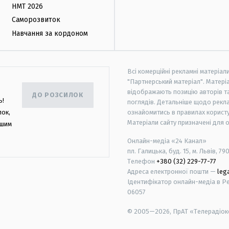
НМТ 2026
Саморозвиток
Навчання за кордоном
Всі комерційні рекламні матеріал
"Партнерський матеріал". Матеріа
відображають позицію авторів та 
ДО РОЗСИЛОК
ь!
поглядів. Детальніше щодо рекл
лок,
ознайомитись в правилах користу
Матеріали сайту призначені для 
ашим
Онлайн-медіа «24 Канал»
пл. Галицька, буд. 15, м. Львів, 79
Телефон
+380 (32) 229-77-77
Адреса електронної пошти —
leg
Ідентифікатор онлайн-медіа в Реє
06057
© 2005—2026,
ПрАТ «Телерадіоко