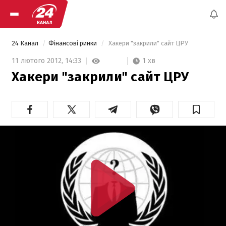
24 Канал
Фінансові ринки
 Хакери "закрили" сайт ЦРУ 
1 хв
11 лютого 2012,
14:33
Хакери "закрили" сайт ЦРУ