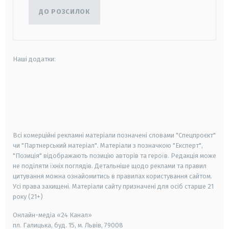
ДО РОЗСИЛОК
Наші додатки:
android
apple
smart tv
samsung smart tv
Всі комерційні рекламні матеріали позначені словами "Спецпроєкт"
чи "Партнерський матеріал". Матеріали з позначкою "Експерт",
"Позиція" відображають позицію авторів та героїв. Редакція може
не поділяти їхніх поглядів. Детальніше щодо реклами та правил
цитування можна ознайомитись в правилах користування сайтом.
Усі права захищені.
Матеріали сайту призначені для осіб старше
21
року (21+)
Онлайн-медіа «24 Канал»
пл. Галицька, буд. 15, м. Львів, 79008