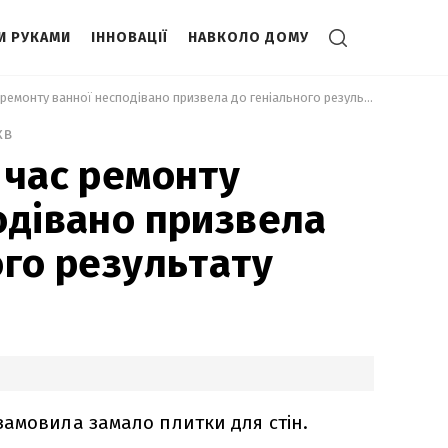
И РУКАМИ
ІННОВАЦІЇ
НАВКОЛО ДОМУ
 Помилка під час ремонту ванної несподівано призвела до геніального результату 
хв
 час ремонту
одівано призвела
ого результату
амовила замало плитки для стін.