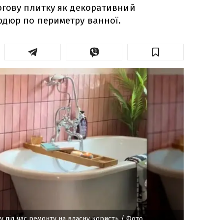
огову плитку як декоративний
рдюр по периметру ванної.
 під час ремонту на власну користь
/ Фото