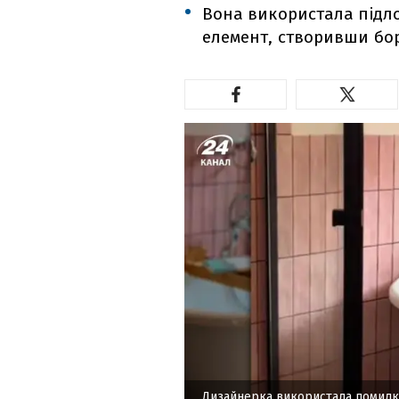
Вона використала підл
елемент, створивши бо
Дизайнерка використала помилку