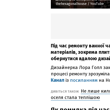
thehexagonalhouse / YouTube
Під час ремонту ванної ч
матеріалів, зокрема плит
обернутися вдалою диза
Дизайнерка Лора Голл зам
процесі ремонту зрозуміла
Канал
із
посиланням
на Ho
Не лише кили
ДИВІТЬСЯ ТАКОЖ
оселя стала теплішою
Як помилка під ча