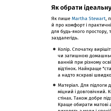
Як обрати ідеальну
Як пише
Martha Stewart
, 
й про комфорт і практичні
для будь-якого простору,
заздалегідь.
Колір. Спочатку вирішіт
чи затишною домашньою
ванній при різному осв
відтінок. Найкраще "ста
а надто яскраві швидко
Матеріал. Для підлоги 
міцний і довговічний. 
стінах. Також добре пі
Краще обирати матові а
виходять з моди і спокі