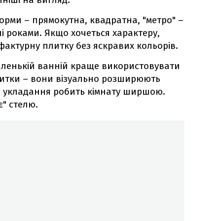
форми – прямокутна, квадратна, "метро" –
ні роками. Якщо хочеться характеру,
актурну плитку без яскравих кольорів.
маленькій ванній краще використовувати
плитки – вони візуально розширюють
е укладання робить кімнату ширшою.
є" стелю.