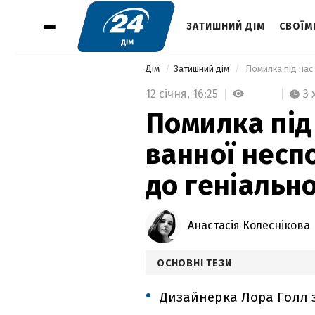
ЗАТИШНИЙ ДІМ
СВОЇМ
Дім
Затишний дім
12 січня,
16:25
3 
Помилка під
ванної несп
до геніальн
Анастасія Колеснікова
ОСНОВНІ ТЕЗИ
Дизайнерка Лора Голл з