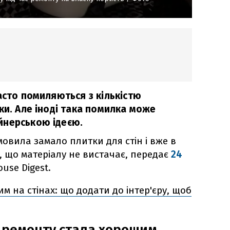
асто помиляються з кількістю
ки. Але іноді така помилка може
йнерською ідеєю.
овила замало плитки для стін і вже в
, що матеріалу не вистачає, передає
24
use Digest.
м на стінах: що додати до інтер'єру, щоб
с ремонту стала хорошим