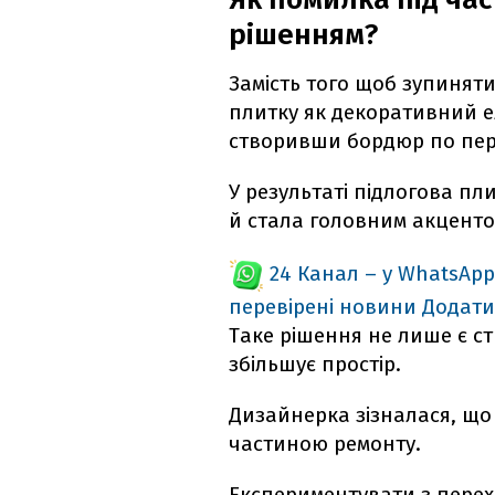
рішенням?
Замість того щоб зупинят
плитку як декоративний ел
створивши бордюр по пер
У результаті підлогова п
й стала головним акцентом
24 Канал – у WhatsApp
перевірені новини
Додати
Таке рішення не лише є ст
збільшує простір.
Дизайнерка зізналася, що
частиною ремонту.
Експериментувати з перех