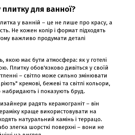
 плитку для ванної?
плитка у ванній – це не лише про красу, а
сть. Не кожен колір і формат підходять
 тому важливо продумати деталі
ь, якою має бути атмосфера: як у готелі
. Плитку обов'язково дивіться у своїй
ітленні – світло може сильно змінювати
ріють" кремові, бежеві та світлі кольори,
 набридають і показують бруд.
дизайнери радять керамограніт – він
Кераміку краще використовувати на
дходять натуральний камінь і террацо.
бо злегка шорсткі поверхні – вони не
йніші на вигляд.