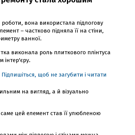
и роботи, вона використала підлогову
емент – частково підняла її на стіни,
иметру ванної.
литка виконала роль плиткового плінтуса
 інтер'єру.
Підпишіться, щоб не загубити і читати
ильним на вигляд, а й візуально
 саме цей елемент став її улюбленою
одами між підлогою і стінами можна