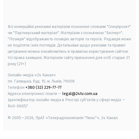
android
apple
smart tv
samsung smart tv
Всі комерційні рекламні матеріали позначені словами "Спецпроєкт"
чи "Партнерський матеріал". Матеріали з позначкою "Експерт",
"Позиція" відображають позицію авторів та героїв. Редакція може
не поділяти їхніх поглядів. Детальніше щодо реклами та правил
цитування можна ознайомитись в правилах користування сайтом.
Усі права захищені.
Матеріали сайту призначені для осіб старше
21
року (21+)
Онлайн-медіа «24 Канал»
пл. Галицька, буд. 15, м. Львів, 79008
Телефон
+380 (32) 229-77-77
Адреса електронної пошти —
legal@24tv.com.ua
Ідентифікатор онлайн-медіа в Реєстрі суб'єктів у сфері медіа —
R40-06057
© 2005—2026,
ПрАТ «Телерадіокомпанія "Люкс"», 24 Канал.