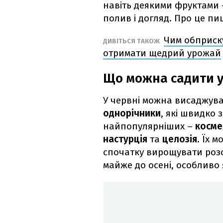
навіть деякими фруктами 
полив і догляд. Про це пи
Чим обприску
ДИВІТЬСЯ ТАКОЖ
отримати щедрий урожай
Що можна садити у
У червні можна висаджуват
однорічники
, які швидко
найпопулярніших –
косме
настурція
та
целозія
. Їх 
спочатку вирощувати розс
майже до осені, особливо 