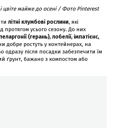
 цвіте майже до осені / Фото Pinterest
ати
літні клумбові рослини
, які
д протягом усього сезону. До них
 пеларгонії (герань), лобелії, імпатієнс,
ни добре ростуть у контейнерах, на
во одразу після посадки забезпечити їм
й ґрунт, бажано з компостом або