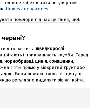
– головне забезпечити регулярний
ше
Homes and gardnes
.
вати помідори під час цвітіння, щоб
 червні?
и літні квіти та
швидкорослі
 зацвітають і прикрашають клумби. Серед
я, чорнобривці, цинія, соняшники,
можна сіяти прямо у відкритий ґрунт або
адою. Вони швидко сходять і цвітуть
якщо регулярно видаляти зів'ялі квіти.