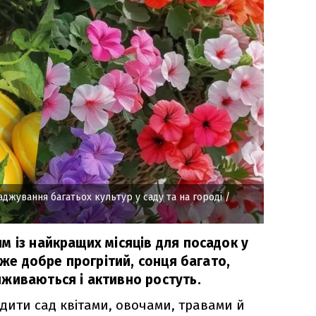
аджування багатьох культур у саду та на городі
/
м із найкращих місяців для посадок у
уже добре прогрітий, сонця багато,
живаються і активно ростуть.
адити сад квітами, овочами, травами й