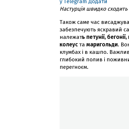
у Telegram
Додати
Настурція швидко сходить і
Також саме час висаджув
забезпечують яскравий са
належат
ь петунії, бегонії,
колеус
та
маригольди
. Во
клумбах і в кашпо. Важли
глибокий полив і поживни
перегноєм.