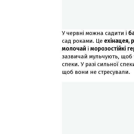
У червні можна садити і
б
сад роками. Це
ехінацея, 
молочай
і
морозостійкі ге
зазвичай мульчують, щоб 
спеки. У разі сильної спе
щоб вони не стресували.