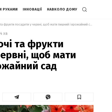
И РУКАМИ
ІННОВАЦІЇ
НАВКОЛО ДОМУ
 Які квіти, овочі та фрукти посадити у червні, щоб мати пишний і врожайний сад 
4 хв
вочі та фрукти
червні, щоб мати
ожайний сад