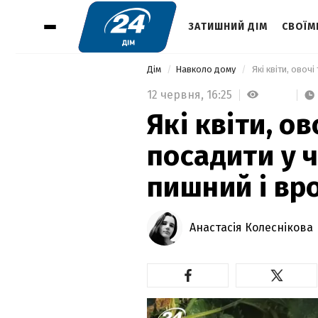
ЗАТИШНИЙ ДІМ
СВОЇМ
Дім
Навколо дому
12 червня,
16:25
Які квіти, о
посадити у 
пишний і вр
Анастасія Колеснікова