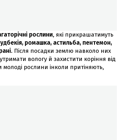
агаторічні рослини
, які прикрашатимуть
рудбекія, ромашка, астильба, пентемон,
рані
. Після посадки землю навколо них
утримати вологу й захистити коріння від
ки молоді рослини інколи притіняють,