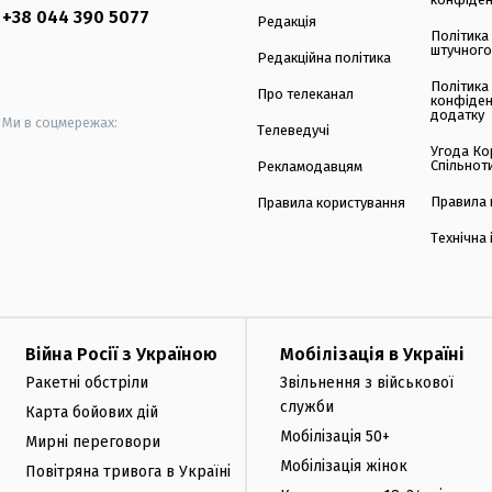
+38 044 390 5077
Редакція
Політика
штучного
Редакційна політика
Політика
Про телеканал
конфіден
додатку
Ми в соцмережах:
Телеведучі
Угода Ко
Спільнот
Рекламодавцям
Правила 
Правила користування
Технічна
Війна Росії з Україною
Мобілізація в Україні
Ракетні обстріли
Звільнення з військової
служби
Карта бойових дій
Мобілізація 50+
Мирні переговори
Мобілізація жінок
Повітряна тривога в Україні