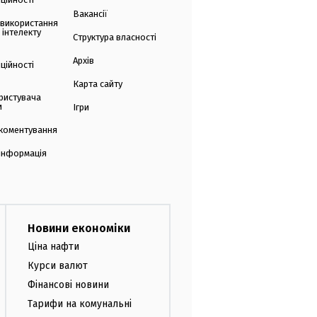
Вакансії
 використання
 інтелекту
Структура власності
Архів
ційності
Карта сайту
ристувача
и
Ігри
коментування
 інформація
Новини економіки
Ціна нафти
Курси валют
Фінансові новини
Тарифи на комунальні