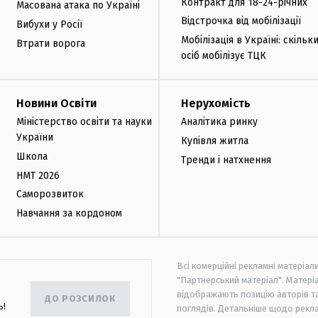
Контракт для 18-24-річних
Масована атака по Україні
Відстрочка від мобілізації
Вибухи у Росії
Мобілізація в Україні: скільк
Втрати ворога
осіб мобілізує ТЦК
Новини Освіти
Нерухомість
Міністерство освіти та науки
Аналітика ринку
України
Купівля житла
Школа
Тренди і натхнення
НМТ 2026
Саморозвиток
Навчання за кордоном
Всі комерційні рекламні матеріал
"Партнерський матеріал". Матеріа
відображають позицію авторів та 
ДО РОЗСИЛОК
ь!
поглядів. Детальніше щодо рекл