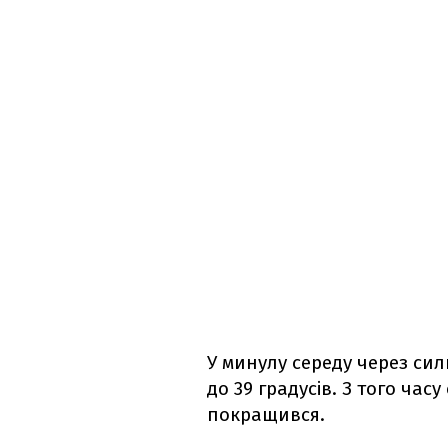
У минулу середу через сил
до 39 градусів. З того час
покращився.