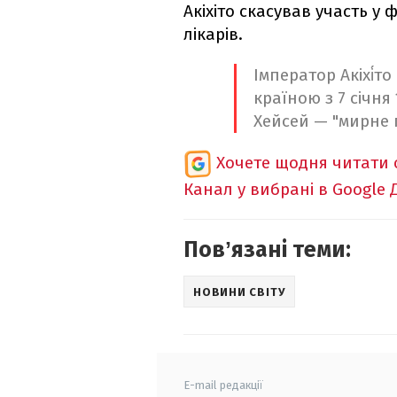
Акіхіто скасував участь у
лікарів.
Імператор Акіхі́т
країною з 7 січня
Хейсей — "мирне 
Хочете щодня читати 
Канал у вибрані в Google
Повʼязані теми:
НОВИНИ СВІТУ
E-mail редакції