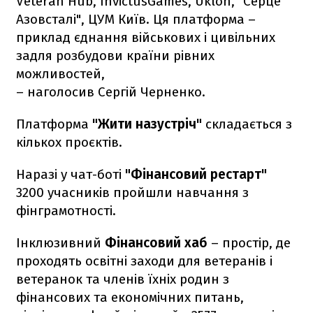
Veteran Hub, InvictusGames, Uklon, "Серце
Азовсталі", ЦУМ Київ. Ця платформа –
приклад єднання військових і цивільних
задля розбудови країни рівних
можливостей,
– наголосив Сергій Черненко.
Платформа
"Жити назустріч"
складається з
кількох проєктів.
Наразі у чат-боті
"Фінансовий рестарт"
3200 учасників пройшли навчання з
фінграмотності.
Інклюзивний
Фінансовий хаб
– простір, де
проходять освітні заходи для ветеранів і
ветеранок та членів їхніх родин з
фінансових та економічних питань,