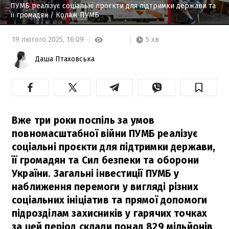
ПУМБ реалізує соціальні проєкти для підтримки держави та
її громадян
/ Колаж ПУМБ
5 хв
19 лютого 2025,
16:09
Даша Птаховська
Вже три роки поспіль за умов
повномасштабної війни ПУМБ реалізує
соціальні проєкти для підтримки держави,
її громадян та Сил безпеки та оборони
України. Загальні інвестиції ПУМБ у
наближення перемоги у вигляді різних
соціальних ініціатив та прямої допомоги
підрозділам захисників у гарячих точках
за цей період склали понад 829 мільйонів