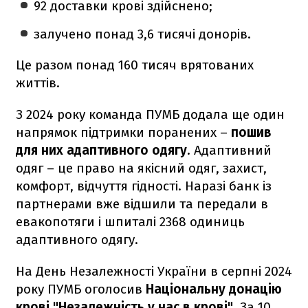
92 доставки крові здійснено;
залучено понад 3,6 тисячі донорів.
Це разом понад 160 тисяч врятованих
життів.
З 2024 року команда ПУМБ додала ще один
напрямок підтримки поранених –
пошив
для них адаптивного одягу
. Адаптивний
одяг – це право на якісний одяг, захист,
комфорт, відчуття гідності. Наразі банк із
партнерами вже відшили та передали в
евакопотяги і шпиталі 2368 одиниць
адаптивного одягу.
На День Незалежності України в серпні 2024
року ПУМБ оголосив
Національну донацію
крові "Незалежність у нас в крові"
. За 10