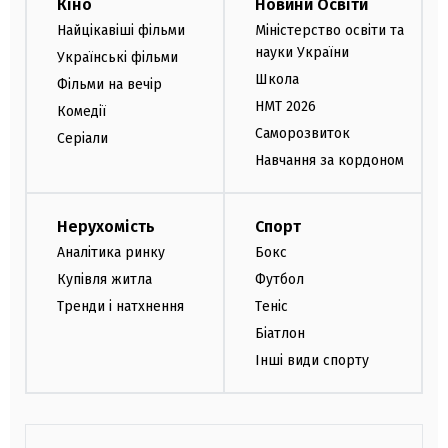
Кіно
Новини Освіти
Найцікавіші фільми
Міністерство освіти та
науки України
Українські фільми
Школа
Фільми на вечір
НМТ 2026
Комедії
Саморозвиток
Серіали
Навчання за кордоном
Нерухомість
Спорт
Аналітика ринку
Бокс
Купівля житла
Футбол
Тренди і натхнення
Теніс
Біатлон
Інші види спорту