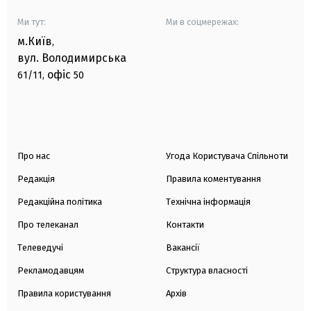
Ми тут:
Ми в соцмережах:
м.Київ
,
вул. Володимирська
офіс
61/11,
50
Про нас
Угода Користувача Спільноти
Редакція
Правила коментування
Редакційна політика
Технічна інформація
Про телеканал
Контакти
Телеведучі
Вакансії
Рекламодавцям
Структура власності
Правила користування
Архів