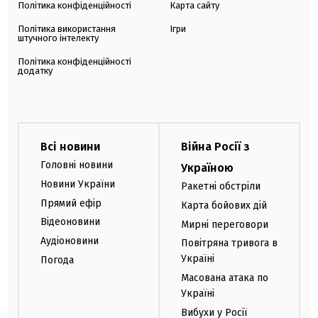
Політика конфіденційності
Карта сайту
Політика використання
Ігри
штучного інтелекту
Політика конфіденційності
додатку
Всі новини
Війна Росії з
Головні новини
Україною
Новини України
Ракетні обстріли
Прямий ефір
Карта бойових дій
Відеоновини
Мирні переговори
Аудіоновини
Повітряна тривога в
Україні
Погода
Масована атака по
Україні
Вибухи у Росії