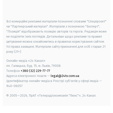
smart tv
samsung smart tv
Всі комерційні рекламні матеріали позначені словами "Спецпроєкт"
чи "Партнерський матеріал". Матеріали з позначкою "Експерт",
"Позиція" відображають позицію авторів та героїв. Редакція може
не поділяти їхніх поглядів. Детальніше щодо реклами та правил
цитування можна ознайомитись в правилах користування сайтом.
Усі права захищені.
Матеріали сайту призначені для осіб старше
21
року (21+)
Онлайн-медіа «24 Канал»
пл. Галицька, буд. 15, м. Львів, 79008
Телефон
+380 (32) 229-77-77
Адреса електронної пошти —
legal@24tv.com.ua
Ідентифікатор онлайн-медіа в Реєстрі суб'єктів у сфері медіа —
R40-06057
© 2005—2026,
ПрАТ «Телерадіокомпанія "Люкс"», 24 Канал.