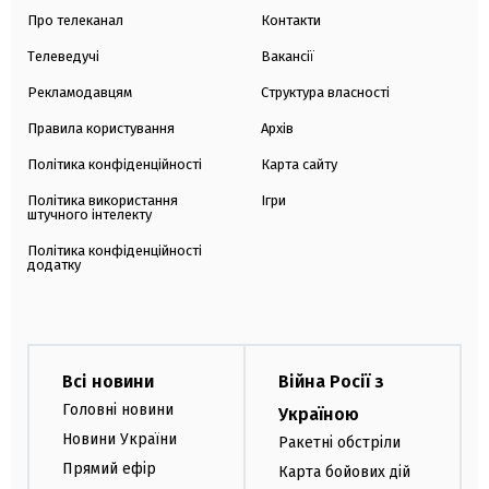
Про телеканал
Контакти
Телеведучі
Вакансії
Рекламодавцям
Структура власності
Правила користування
Архів
Політика конфіденційності
Карта сайту
Політика використання
Ігри
штучного інтелекту
Політика конфіденційності
додатку
Всі новини
Війна Росії з
Головні новини
Україною
Новини України
Ракетні обстріли
Прямий ефір
Карта бойових дій