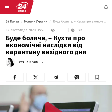
24 Канал
Новини України
 Буде боляче, – Кухта про економічні наслідки від карантину вихідного дня 
3 хв
12 листопада 2020,
15:28
Буде боляче, – Кухта про
економічні наслідки від
карантину вихідного дня
Тетяна Кривішин