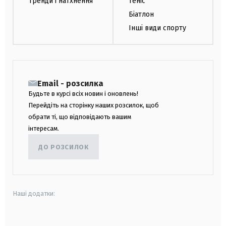
Тренди і натхнення
Теніс
Біатлон
Інші види спорту
Email - розсилка
Будьте в курсі всіх новин і оновлень!
Перейдіть на сторінку наших розсилок, щоб
обрати ті, що відповідають вашим
інтересам.
ДО РОЗСИЛОК
Наші додатки:
android
apple