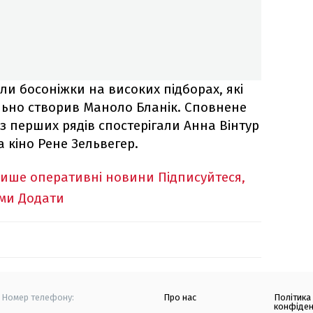
ли босоніжки на високих підборах, які
льно створив Маноло Бланік. Сповнене
у з перших рядів спостерігали Анна Вінтур
ка кіно Рене Зельвегер.
лише оперативні новини
Підписуйтеся,
ими
Додати
Номер телефону:
Про нас
Політика
конфіден