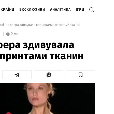
УКРАЇНИ
ЕКСКЛЮЗИВИ
АНАЛІТИКА
ІГРИ
оліна Еррера здивувала кольорами і принтами тканин 
2 хв
рера здивувала
 принтами тканин