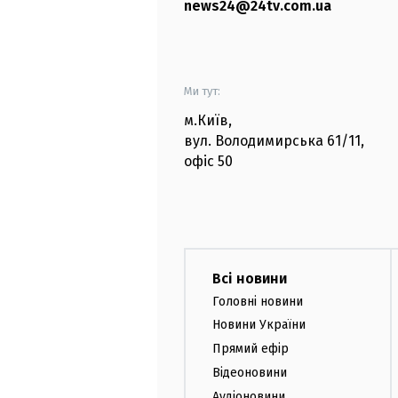
news24@24tv.com.ua
Ми тут:
м.Київ
,
вул. Володимирська
61/11,
офіс
50
Всі новини
Головні новини
Новини України
Прямий ефір
Відеоновини
Аудіоновини