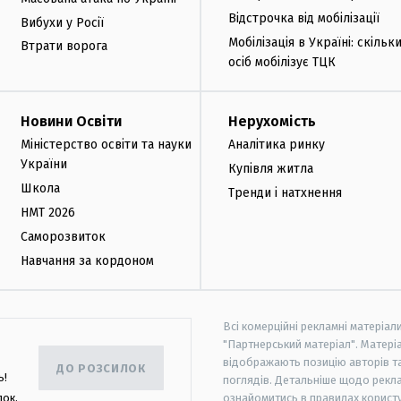
Відстрочка від мобілізації
Вибухи у Росії
Мобілізація в Україні: скільк
Втрати ворога
осіб мобілізує ТЦК
Новини Освіти
Нерухомість
Міністерство освіти та науки
Аналітика ринку
України
Купівля житла
Школа
Тренди і натхнення
НМТ 2026
Саморозвиток
Навчання за кордоном
Всі комерційні рекламні матеріал
"Партнерський матеріал". Матеріа
відображають позицію авторів та 
ДО РОЗСИЛОК
ь!
поглядів. Детальніше щодо рекл
лок,
ознайомитись в правилах користу