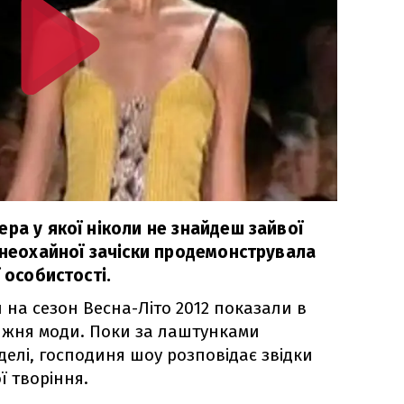
ра у якої ніколи не знайдеш зайвої
 неохайної зачіски продемонструвала
 особистості.
 на сезон Весна-Літо 2012 показали в
ижня моди. Поки за лаштунками
делі, господиня шоу розповідає звідки
ї творіння.