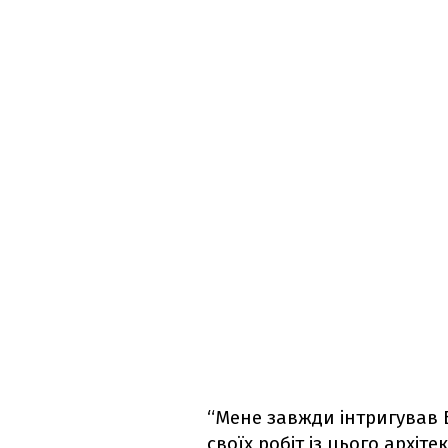
“Мене завжди інтригував Б
своїх робіт із цього архіт