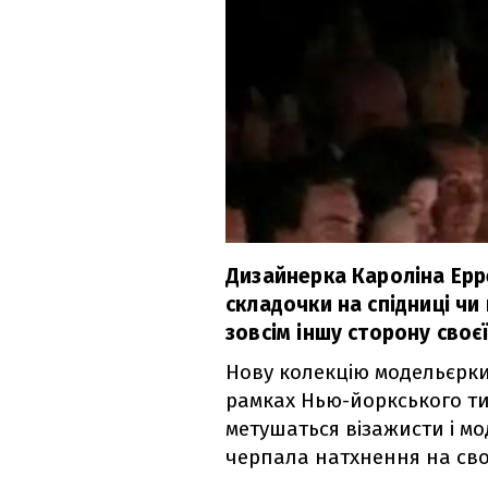
Дизайнерка Кароліна Ерре
складочки на спідниці чи
зовсім іншу сторону своєї
Нову колекцію модельєрки
рамках Нью-йоркського т
метушаться візажисти і мо
черпала натхнення на сво