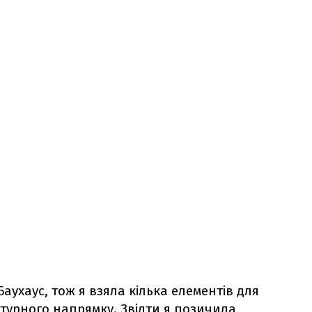
аухаус, тож я взяла кілька елементів для
ектурного напрямку. Звідти я позичила