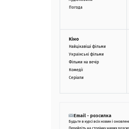
Погода
Кіно
Найцікавіші фільми
Українські фільми
Фільми на вечір
Комедії
Серіали
Email - розсилка
Будьте в курсі всіх новин і оновлен
Перейдіть на сторінку наших розси