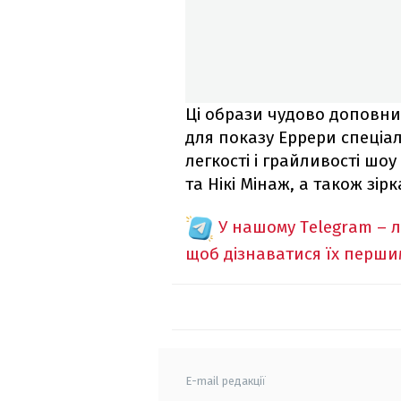
Ці образи чудово доповни
для показу Еррери спеціа
легкості і грайливості шо
та Нікі Мінаж, а також зір
У нашому Telegram – 
щоб дізнаватися їх перш
E-mail редакції