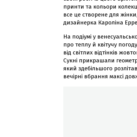
принти та кольори колекції
все це створене для жінки
дизайнерка Кароліна Ерре
На подіумі у венесуальськ
про теплу й квітучу погод
від світлих відтінків жовт
Сукні прикрашали геометр
який здебільшого розлітав
вечірні вбрання максі до