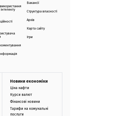
Вакансії
 використання
 інтелекту
Структура власності
Архів
ційності
Карта сайту
ристувача
и
Ігри
коментування
 інформація
Новини економіки
Ціна нафти
Курси валют
Фінансові новини
Тарифи на комунальні
послуги