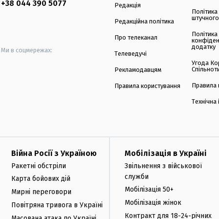
+38 044 390 5077
Редакція
Політика
штучного
Редакційна політика
Політика
Про телеканал
конфіден
додатку
Ми в соцмережах:
Телеведучі
Угода Ко
Спільнот
Рекламодавцям
Правила 
Правила користування
Технічна
Війна Росії з Україною
Мобілізація в Україні
Ракетні обстріли
Звільнення з військової
служби
Карта бойових дій
Мобілізація 50+
Мирні переговори
Мобілізація жінок
Повітряна тривога в Україні
Контракт для 18-24-річних
Масована атака по Україні