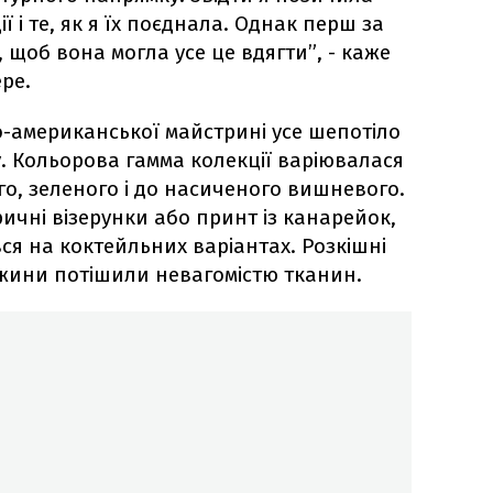
 і те, як я їх поєднала. Однак перш за
, щоб вона могла усе це вдягти”, - каже
ре.
о-американської майстрині усе шепотіло
у. Кольорова гамма колекції варіювалася
ого, зеленого і до насиченого вишневого.
ичні візерунки або принт із канарейок,
ся на коктейльних варіантах. Розкішні
вжини потішили невагомістю тканин.