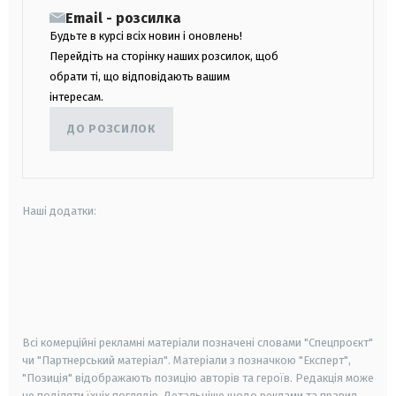
Email - розсилка
Будьте в курсі всіх новин і оновлень!
Перейдіть на сторінку наших розсилок, щоб
обрати ті, що відповідають вашим
інтересам.
ДО РОЗСИЛОК
Наші додатки:
android
apple
smart tv
samsung smart tv
Всі комерційні рекламні матеріали позначені словами "Спецпроєкт"
чи "Партнерський матеріал". Матеріали з позначкою "Експерт",
"Позиція" відображають позицію авторів та героїв. Редакція може
не поділяти їхніх поглядів. Детальніше щодо реклами та правил