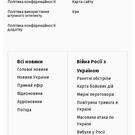
Політика конфіденційності
Карта сайту
Політика використання
Ігри
штучного інтелекту
Політика конфіденційності
додатку
Всі новини
Війна Росії з
Головні новини
Україною
Новини України
Ракетні обстріли
Прямий ефір
Карта бойових дій
Відеоновини
Мирні переговори
Аудіоновини
Повітряна тривога в
Україні
Погода
Масована атака по
Україні
Вибухи у Росії