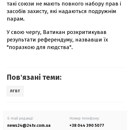
такі союзи не мають повного набору прав і
засобів захисту, які надаються подружнім
парам.
У свою чергу, Ватикан розкритикував
результати референдуму, назвавши їх
"поразкою для людства".
Повʼязані теми:
ЛГБТ
E-mail редакції
Номер телефону:
news24@24tv.com.ua
+38 044 390 5077