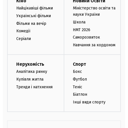
Кіно
Новини Освіти
Найцікавіші фільми
Міністерство освіти та
науки України
Українські фільми
Школа
Фільми на вечір
НМТ 2026
Комедії
Саморозвиток
Серіали
Навчання за кордоном
Нерухомість
Спорт
Аналітика ринку
Бокс
Купівля житла
Футбол
Тренди і натхнення
Теніс
Біатлон
Інші види спорту