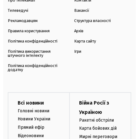
Про телеканал
Контакти
Телеведучі
Вакансії
Рекламодавцям
Структура власності
Правила користування
Архів
Політика конфіденційності
Карта сайту
Політика використання
Ігри
штучного інтелекту
Політика конфіденційності
додатку
Всі новини
Війна Росії з
Головні новини
Україною
Новини України
Ракетні обстріли
Прямий ефір
Карта бойових дій
Відеоновини
Мирні переговори