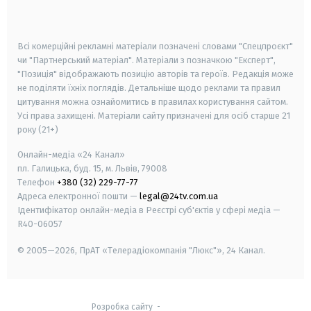
smart tv
samsung smart tv
Всі комерційні рекламні матеріали позначені словами "Спецпроєкт"
чи "Партнерський матеріал". Матеріали з позначкою "Експерт",
"Позиція" відображають позицію авторів та героїв. Редакція може
не поділяти їхніх поглядів. Детальніше щодо реклами та правил
цитування можна ознайомитись в правилах користування сайтом.
Усі права захищені.
Матеріали сайту призначені для осіб старше
21
року (21+)
Онлайн-медіа «24 Канал»
пл. Галицька, буд. 15, м. Львів, 79008
Телефон
+380 (32) 229-77-77
Адреса електронної пошти —
legal@24tv.com.ua
Ідентифікатор онлайн-медіа в Реєстрі суб'єктів у сфері медіа —
R40-06057
© 2005—2026,
ПрАТ «Телерадіокомпанія "Люкс"», 24 Канал.
Розробка сайту
-