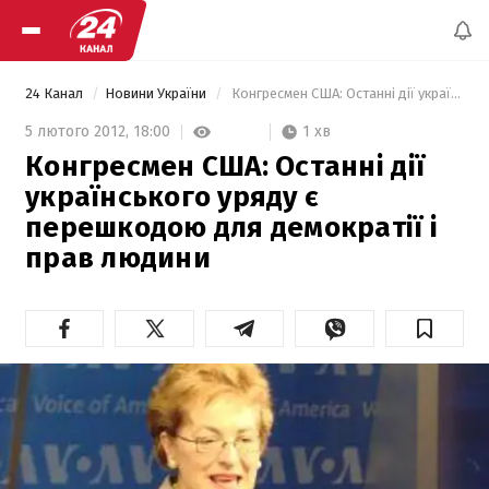
24 Канал
Новини України
 Конгресмен США: Останні дії українського уряду є перешкодою для демократії і прав людини 
1 хв
5 лютого 2012,
18:00
Конгресмен США: Останні дії
українського уряду є
перешкодою для демократії і
прав людини