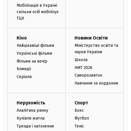
Мобілізація в Україні:
скільки осіб мобілізує
ТЦК
Кіно
Новини Освіти
Найцікавіші фільми
Міністерство освіти та
науки України
Українські фільми
Школа
Фільми на вечір
НМТ 2026
Комедії
Саморозвиток
Серіали
Навчання за кордоном
Нерухомість
Спорт
Аналітика ринку
Бокс
Купівля житла
Футбол
Тренди і натхнення
Теніс