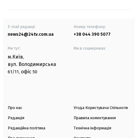
E-mail редакції
Номер телефону:
news24@24tv.com.ua
+38 044 390 5077
Ми тут:
Ми в соцмережах:
м.Київ
,
вул. Володимирська
офіс
61/11,
50
Про нас
Угода Користувача Спільноти
Редакція
Правила коментування
Редакційна політика
Технічна інформація