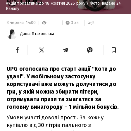
Акція триватиме до 18 жовтня 2026 року
/ Фото, надане 24
Каналу
3 хв
3 червня,
14:00
2
Даша Птаховська
UPG оголосила про старт акції "Коти до
удачі". У мобільному застосунку
користувачі вже можуть долучитися до
гри, у якій можна збирати літери,
отримувати призи та змагатися за
головну винагороду – 1 мільйон бонусів.
Умови участі доволі прості. За кожну
купівлю від 30 літрів пального з