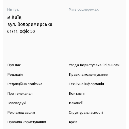
Ми тут:
Ми в соцмережах:
м.Київ
,
вул. Володимирська
офіс
61/11,
50
Про нас
Угода Користувача Спільноти
Редакція
Правила коментування
Редакційна політика
Технічна інформація
Про телеканал
Контакти
Телеведучі
Вакансії
Рекламодавцям
Структура власності
Правила користування
Архів