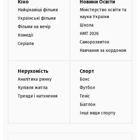
Кіно
Новини Освіти
Найцікавіші фільми
Міністерство освіти та
науки України
Українські фільми
Школа
Фільми на вечір
НМТ 2026
Комедії
Саморозвиток
Серіали
Навчання за кордоном
Нерухомість
Спорт
Аналітика ринку
Бокс
Купівля житла
Футбол
Тренди і натхнення
Теніс
Біатлон
Інші види спорту