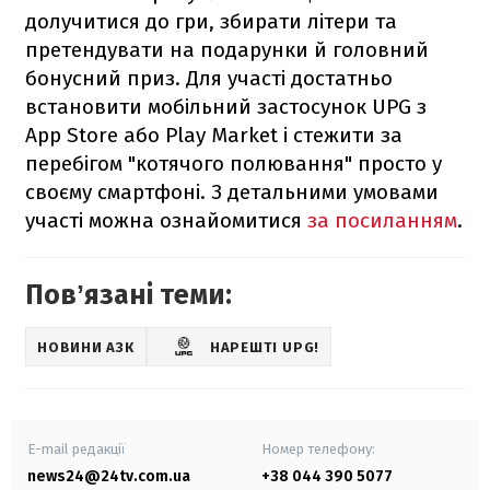
долучитися до гри, збирати літери та
претендувати на подарунки й головний
бонусний приз. Для участі достатньо
встановити мобільний застосунок UPG з
App Store або Play Market і стежити за
перебігом "котячого полювання" просто у
своєму смартфоні. З детальними умовами
участі можна ознайомитися
за посиланням
.
Повʼязані теми:
НОВИНИ АЗК
НАРЕШТІ UPG!
E-mail редакції
Номер телефону:
news24@24tv.com.ua
+38 044 390 5077