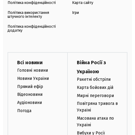
Політика конфіденційності
Карта сайту
Політика використання
Ігри
штучного інтелекту
Політика конфіденційності
додатку
Всі новини
Війна Росії з
Головні новини
Україною
Новини України
Ракетні обстріли
Прямий ефір
Карта бойових дій
Відеоновини
Мирні переговори
Аудіоновини
Повітряна тривога в
Україні
Погода
Масована атака по
Україні
Вибухи у Росії