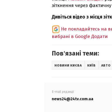
зіткнення через фактичну
Дивіться відео з місця зі
Не покладайтесь на ви
вибрані в Google
Додати
Повʼязані теми:
НОВИНИ КИЄВА
КИЇВ
АВТО
E-mail редакції
news24@24tv.com.ua