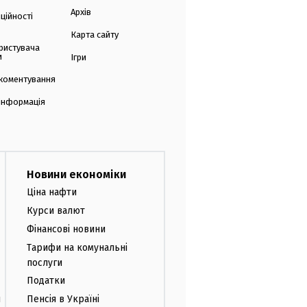
Архів
ційності
Карта сайту
ристувача
и
Ігри
коментування
 інформація
Новини економіки
Ціна нафти
Курси валют
Фінансові новини
Тарифи на комунальні
послуги
Податки
и
Пенсія в Україні