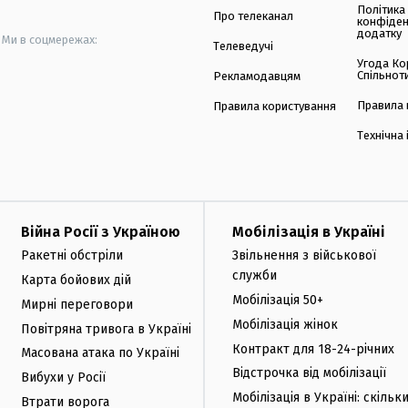
Політика
Про телеканал
конфіден
додатку
Ми в соцмережах:
Телеведучі
Угода Ко
Спільнот
Рекламодавцям
Правила 
Правила користування
Технічна
Війна Росії з Україною
Мобілізація в Україні
Ракетні обстріли
Звільнення з військової
служби
Карта бойових дій
Мобілізація 50+
Мирні переговори
Мобілізація жінок
Повітряна тривога в Україні
Контракт для 18-24-річних
Масована атака по Україні
Відстрочка від мобілізації
Вибухи у Росії
Мобілізація в Україні: скільк
Втрати ворога