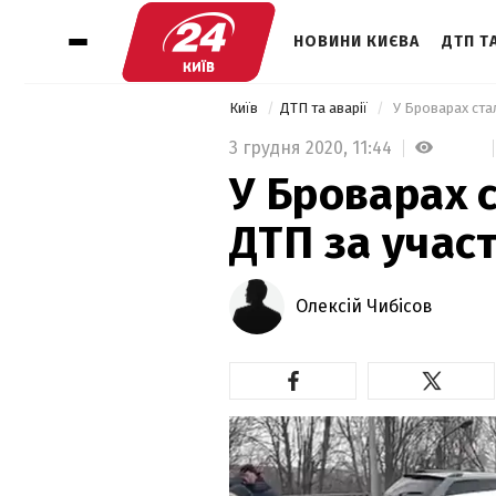
НОВИНИ КИЄВА
ДТП ТА
Київ
ДТП та аварії
 У Броварах ста
3 грудня 2020,
11:44
У Броварах 
ДТП за участ
Олексій Чибісов