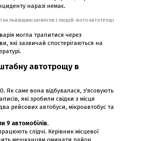
нциденту наразі немає.
П НА ЛЬВІВЩИНІ ЗАГИНУЛИ 3 ЛЮДЕЙ: ФОТО АВТОТРОЩІ
варія могла трапитися через
и, які зазвичай спостерігаються на
ературі.
штабну автотрощу в
0. Як саме вона відбувалася, з'ясовують
записів, які зробили свідки з місця
два рейсових автобуси, мікроавтобус та
и 9 автомобілів
.
працюють слідчі. Керівник місцевої
ить мешканцям оминати район