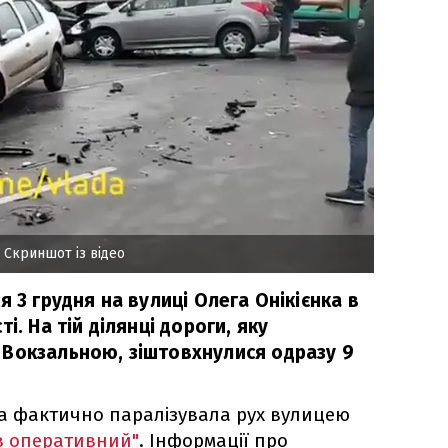
 Скриншот із відео
я 3 грудня на вулиці Олега Онікієнка в
і. На тій ділянці дороги, яку
Вокзальною, зіштовхнулися одразу 9
а фактично паралізувала рух вулицею
в оперативний"
. Інформації про