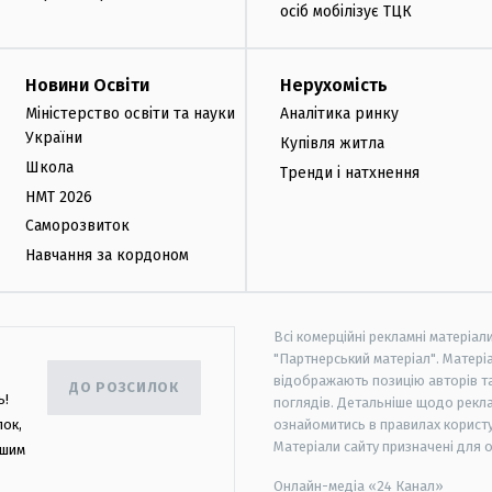
осіб мобілізує ТЦК
Новини Освіти
Нерухомість
Міністерство освіти та науки
Аналітика ринку
України
Купівля житла
Школа
Тренди і натхнення
НМТ 2026
Саморозвиток
Навчання за кордоном
Всі комерційні рекламні матеріал
"Партнерський матеріал". Матеріа
відображають позицію авторів та 
ДО РОЗСИЛОК
ь!
поглядів. Детальніше щодо рекл
лок,
ознайомитись в правилах користу
Матеріали сайту призначені для 
ашим
Онлайн-медіа «24 Канал»