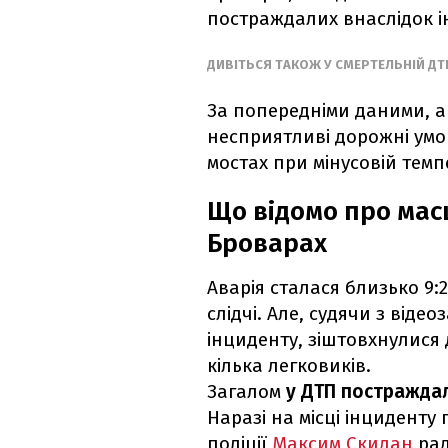
постраждалих внаслідок і
ДИВІТЬСЯ ТАКОЖ У СМЕРТЕЛЬНІЙ ДТ
За попередніми даними, а
несприятливі дорожні умов
мостах при мінусовій темп
Що відомо про мас
Броварах
Аварія сталася близько 9:2
слідчі. Але, судячи з відео
інциденту, зіштовхнулися 
кілька легковиків.
Загалом
у ДТП постраждал
Наразі на місці інциденту 
поліції
Максим Скидан
рад