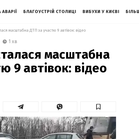
 АВАРІЇ
БЛАГОУСТРІЙ СТОЛИЦІ
ВИБУХИ У КИЄВІ
БІЛЬ
лася масштабна ДТП за участю 9 автівок: відео 
1 хв
сталася масштабна
ю 9 автівок: відео