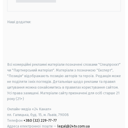
Наші додатки:
android
apple
smart tv
samsung smart tv
Всі комерційні рекламні матеріали позначені словами "Спецпроєкт"
чи "Партнерський матеріал". Матеріали з позначкою "Експерт",
"Позиція" відображають позицію авторів та героїв. Редакція може
не поділяти їхніх поглядів. Детальніше щодо реклами та правил
цитування можна ознайомитись в правилах користування сайтом.
Усі права захищені.
Матеріали сайту призначені для осіб старше
21
року (21+)
Онлайн-медіа «24 Канал»
пл. Галицька, буд. 15, м. Львів, 79008
Телефон
+380 (32) 229-77-77
Адреса електронної пошти —
legal@24tv.com.ua