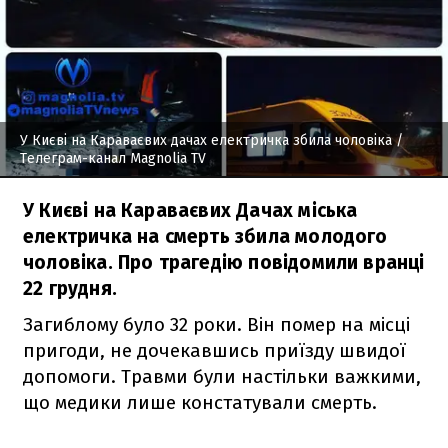
У Києві на Караваєвих дачах електричка збила чоловіка
/
Телеграм-канал Magnolia TV
У Києві на Караваєвих Дачах міська
електричка на смерть збила молодого
чоловіка. Про трагедію повідомили вранці
22 грудня.
Загиблому було 32 роки. Він помер на місці
пригоди, не дочекавшись приїзду швидої
допомоги. Травми були настільки важкими,
що медики лише констатували смерть.