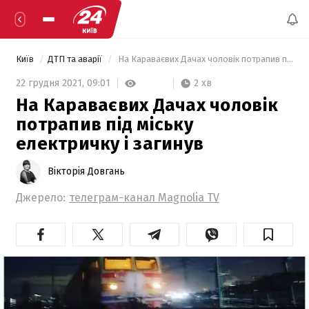
Київ
ДТП та аварії
 На Караваєвих Дачах чоловік потрапив під міську електричку і загинув 
2 хв
22 грудня 2021,
09:01
На Караваєвих Дачах чоловік
потрапив під міську
електричку і загинув
Вікторія Довгань
Джерело:
телеграм-канал Magnolia TV