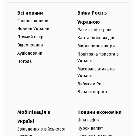
Всі новини
Війна Росії з
Головні новини
Україною
Новини України
Ракетні обстріли
Прямий ефір
Карта бойових дій
Відеоновини
Мирні переговори
Аудіоновини
Повітряна тривога в
Україні
Погода
Масована атака по
Україні
Вибухи у Росії
Втрати ворога
Мобілізація в
Новини економіки
Ціна нафти
Україні
Курси валют
Звільнення з військової
служби