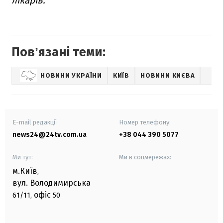
лікарів.
Повʼязані теми:
НОВИНИ УКРАЇНИ
КИЇВ
НОВИНИ КИЄВА
E-mail редакції
Номер телефону:
news24@24tv.com.ua
+38 044 390 5077
Ми тут:
Ми в соцмережах:
м.Київ
,
вул. Володимирська
офіс
61/11,
50