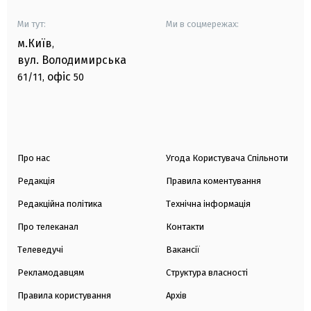
Ми тут:
Ми в соцмережах:
м.Київ
,
вул. Володимирська
офіс
61/11,
50
Про нас
Угода Користувача Спільноти
Редакція
Правила коментування
Редакційна політика
Технічна інформація
Про телеканал
Контакти
Телеведучі
Вакансії
Рекламодавцям
Структура власності
Правила користування
Архів