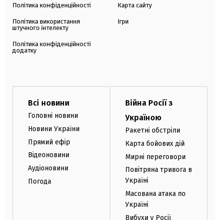
Політика конфіденційності
Карта сайту
Політика використання
Ігри
штучного інтелекту
Політика конфіденційності
додатку
Всі новини
Війна Росії з
Головні новини
Україною
Новини України
Ракетні обстріли
Прямий ефір
Карта бойових дій
Відеоновини
Мирні переговори
Аудіоновини
Повітряна тривога в
Україні
Погода
Масована атака по
Україні
Вибухи у Росії