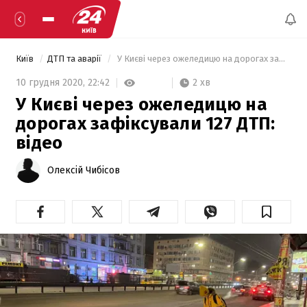
Київ
ДТП та аварії
 У Києві через ожеледицю на дорогах зафіксували 127 ДТП: відео 
2 хв
10 грудня 2020,
22:42
У Києві через ожеледицю на
дорогах зафіксували 127 ДТП:
відео
Олексій Чибісов