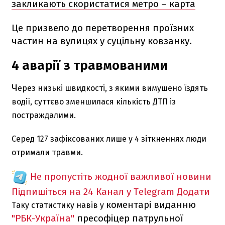
закликають скористатися метро – карта
Це призвело до перетворення проїзних
частин на вулицях у суцільну ковзанку.
4 аварії з травмованими
Ч
ерез низькі швидкості, з якими вимушено їздять
водії, суттєво зменшилася кількість ДТП із
постраждалими.
Серед 127 зафіксованих лише у 4 зіткненнях люди
отримали травми.
Не пропустіть жодної важливої новини
Підпишіться на 24 Канал у Telegram
Додати
коментарі виданню
Таку статистику навів у
"РБК-Україна"
пресофіцер патрульної