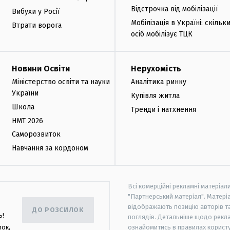
Відстрочка від мобілізації
Вибухи у Росії
Мобілізація в Україні: скільк
Втрати ворога
осіб мобілізує ТЦК
Новини Освіти
Нерухомість
Міністерство освіти та науки
Аналітика ринку
України
Купівля житла
Школа
Тренди і натхнення
НМТ 2026
Саморозвиток
Навчання за кордоном
Всі комерційні рекламні матеріал
"Партнерський матеріал". Матеріа
відображають позицію авторів та 
ДО РОЗСИЛОК
ь!
поглядів. Детальніше щодо рекл
лок,
ознайомитись в правилах користу