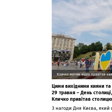
Кличко милим відео привітав кия
Цими вихідними кияни та 
29 травня – День столиці,
Кличко привітав столицю
З нагоди Дня Києва, який