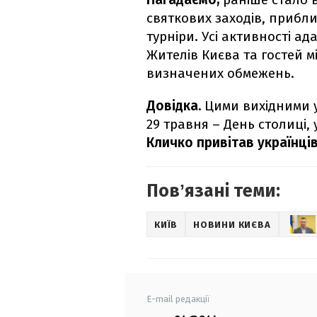
святкових заходів, прибли
турніри. Усі активності а
Жителів Києва та гостей 
визначених обмежень.
Довідка.
Цими вихідними у 
29 травня – День столиці, 
Кличко привітав українців
Повʼязані теми:
КИЇВ
НОВИНИ КИЄВА
E-mail редакції