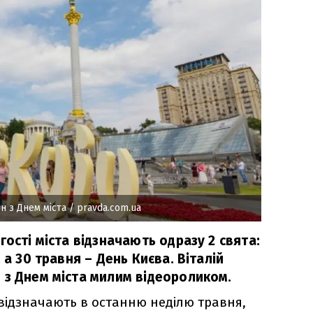
н з Днем міста
/ pravda.com.ua
гості міста відзначають одразу 2 свята:
 а 30 травня – День Києва. Віталій
 з Днем міста милим відеороликом.
 відзначають в останню неділю травня,