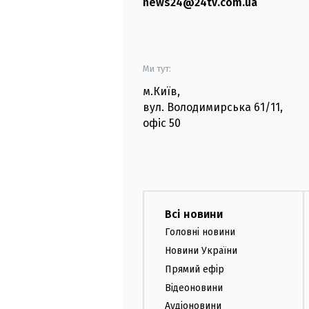
news24@24tv.com.ua
Ми тут:
м.Київ
,
вул. Володимирська
61/11,
офіс
50
Всі новини
Головні новини
Новини України
Прямий ефір
Відеоновини
Аудіоновини