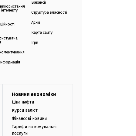
Вакансії
 використання
 інтелекту
Структура власності
Архів
ційності
Карта сайту
ристувача
и
Ігри
коментування
 інформація
Новини економіки
Ціна нафти
Курси валют
Фінансові новини
Тарифи на комунальні
послуги