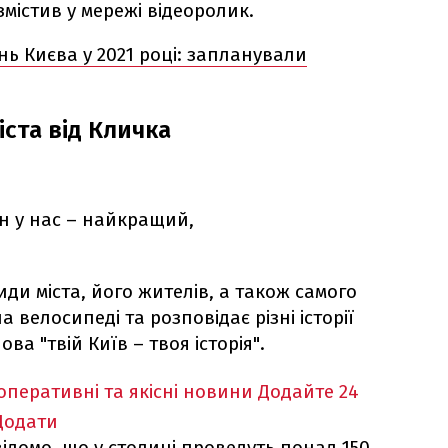
змістив у мережі відеоролик.
ь Києва у 2021 році: запланували
іста від Кличка
Він у нас – найкращий,
ди міста, його жителів, а також самого
а велосипеді та розповідає різні історії
ва "твій Київ – твоя історія".
оперативні та якісні новини
Додайте 24
Додати
ідомо, що у столиці проведуть понад 150