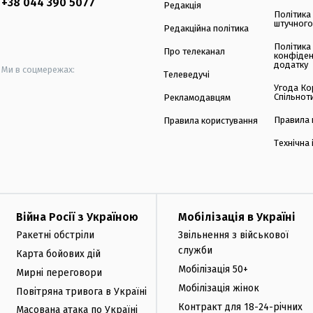
+38 044 390 5077
Редакція
Політика
штучного
Редакційна політика
Політика
Про телеканал
конфіден
додатку
Ми в соцмережах:
Телеведучі
Угода Ко
Спільнот
Рекламодавцям
Правила 
Правила користування
Технічна
Війна Росії з Україною
Мобілізація в Україні
Ракетні обстріли
Звільнення з військової
служби
Карта бойових дій
Мобілізація 50+
Мирні переговори
Мобілізація жінок
Повітряна тривога в Україні
Контракт для 18-24-річних
Масована атака по Україні