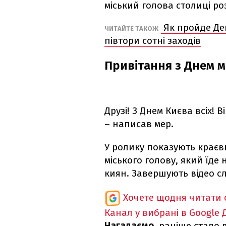
міський голова столиці ро
Як пройде Ден
ЧИТАЙТЕ ТАКОЖ
півтори сотні заходів
Привітання з Днем м
Друзі! З Днем Києва всіх! 
– написав мер.
У ролику показують краєви
міського голову, який їде н
киян. Завершують відео сло
Хочете щодня читати 
Канал у вибрані в Google
Нагадаємо,
раніше стало в