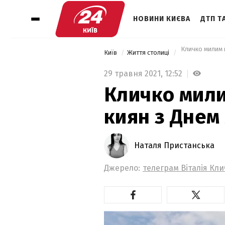
НОВИНИ КИЄВА
ДТП ТА
 Кличко милим в
Київ
Життя столиці
29 травня 2021,
12:52
Кличко мили
киян з Днем 
Наталя Пристанська
Джерело:
телеграм Віталія Кл