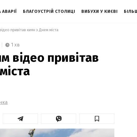
 АВАРІЇ
БЛАГОУСТРІЙ СТОЛИЦІ
ВИБУХИ У КИЄВІ
БІЛЬ
ідео привітав киян з Днем міста

1 хв
м відео привітав
міста
ичка