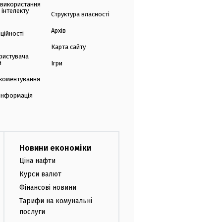
 використання
 інтелекту
Структура власності
Архів
ційності
Карта сайту
ристувача
и
Ігри
коментування
 інформація
Новини економіки
Ціна нафти
Курси валют
Фінансові новини
Тарифи на комунальні
послуги