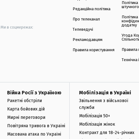
Політика
штучного
Редакційна політика
Політика
Про телеканал
конфіден
додатку
Ми в соцмережах:
Телеведучі
Угода Ко
Спільнот
Рекламодавцям
Правила 
Правила користування
Технічна
Війна Росії з Україною
Мобілізація в Україні
Ракетні обстріли
Звільнення з військової
служби
Карта бойових дій
Мобілізація 50+
Мирні переговори
Мобілізація жінок
Повітряна тривога в Україні
Контракт для 18-24-річних
Масована атака по Україні