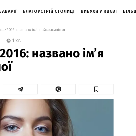
 АВАРІЇ
БЛАГОУСТРІЙ СТОЛИЦІ
ВИБУХИ У КИЄВІ
БІЛЬ
їна-2016: названо ім’я найкрасивішої  
1 хв
2016: названо ім’я
ої