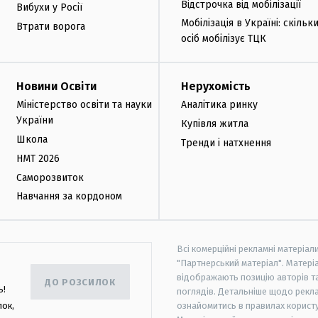
Відстрочка від мобілізації
Вибухи у Росії
Мобілізація в Україні: скільк
Втрати ворога
осіб мобілізує ТЦК
Новини Освіти
Нерухомість
Міністерство освіти та науки
Аналітика ринку
України
Купівля житла
Школа
Тренди і натхнення
НМТ 2026
Саморозвиток
Навчання за кордоном
Всі комерційні рекламні матеріал
"Партнерський матеріал". Матеріа
відображають позицію авторів та 
ДО РОЗСИЛОК
ь!
поглядів. Детальніше щодо рекл
лок,
ознайомитись в правилах користу