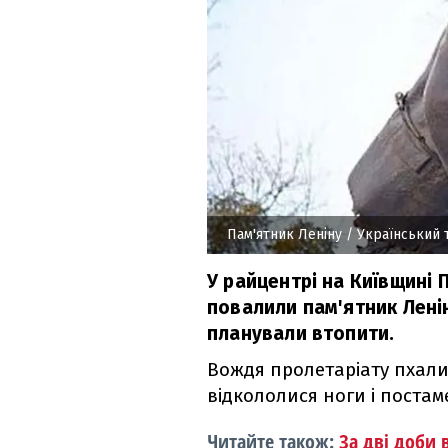
Пам'ятник Леніну
/ Український
У райцентрі на Київщині
повалили пам'ятник Лені
планували втопити.
Вождя пролетаріату пхали
відкололися ноги і постам
Читайте також:
За дві доби 