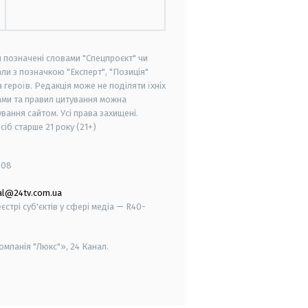
и позначені словами "Спецпроєкт" чи
ли з позначкою "Експерт", "Позиція"
героїв. Редакція може не поділяти їхніх
ами та правил цитування можна
вання сайтом. Усі права захищені.
осіб старше
21 року (21+)
008
al@24tv.com.ua
стрі суб'єктів у сфері медіа — R40-
мпанія "Люкс"», 24 Канал.
smart tv
samsung smart tv