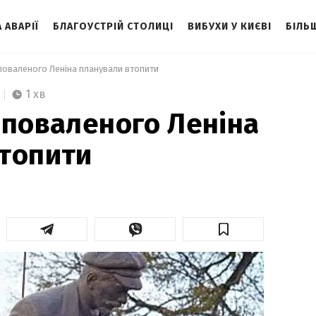
 АВАРІЇ
БЛАГОУСТРІЙ СТОЛИЦІ
ВИБУХИ У КИЄВІ
БІЛЬ
 поваленого Леніна планували втопити 
1 хв
 поваленого Леніна
топити