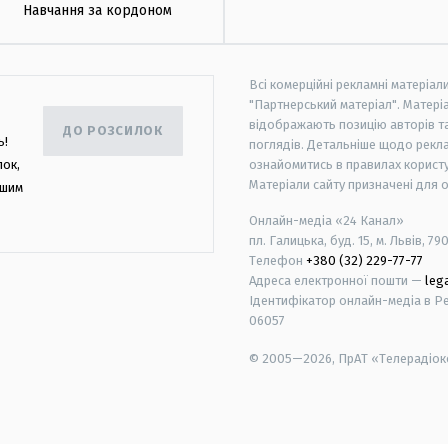
Навчання за кордоном
Всі комерційні рекламні матеріал
"Партнерський матеріал". Матеріа
відображають позицію авторів та 
ДО РОЗСИЛОК
ь!
поглядів. Детальніше щодо рекл
лок,
ознайомитись в правилах користу
Матеріали сайту призначені для 
ашим
Онлайн-медіа «24 Канал»
пл. Галицька, буд. 15, м. Львів, 79
Телефон
+380 (32) 229-77-77
Адреса електронної пошти —
leg
Ідентифікатор онлайн-медіа в Реє
06057
© 2005—2026,
ПрАТ «Телерадіоко
android
apple