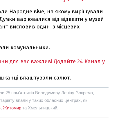
ли Народне віче, на якому вирішували
 Думки варіювалися від відвезти у музей
ант висловив один із місцевих
али комунальники.
ни для вас важливі
Додайте 24 Канал у
мешканці влаштували салют.
ули 25 пам’ятників Володимиру Леніну. Зокрема,
таріату впали у таких обласних центрах, як
в
,
Житомир
та Хмельницький.