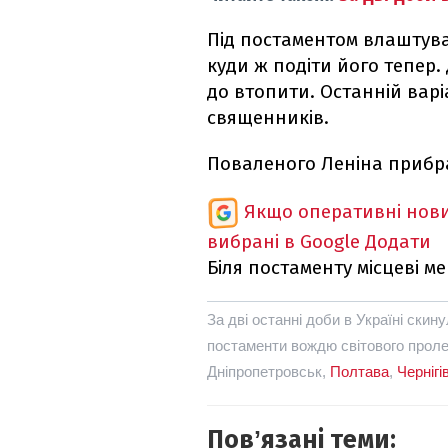
Під постаментом влаштува
куди ж подіти його тепер.
до втопити. Останній варі
священників.
Поваленого Леніна прибр
Якщо оперативні нови
вибрані в Google
Додати
Біля постаменту місцеві 
За дві останні доби в Україні скин
постаменти вождю світового проле
Дніпропетровськ,
Полтава
,
Чернігі
Повʼязані теми: