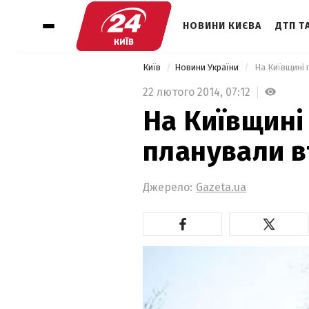
НОВИНИ КИЄВА
ДТП ТА
Київ
Новини України
 На Київщині
22 лютого 2014,
07:12
На Київщині
планували в
Джерело:
Gazeta.ua