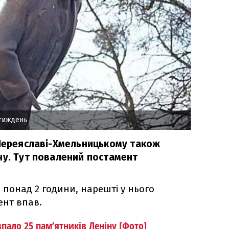
 тиждень
 Переяславі-Хмельницькому також
ну. Тут повалений постамент
 понад 2 години, нарешті у нього
ент впав.
впало 25 пам’ятників Леніну [Фото]