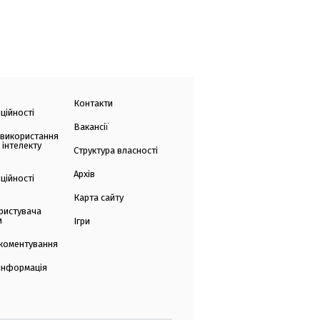
Контакти
ційності
Вакансії
 використання
 інтелекту
Структура власності
Архів
ційності
Карта сайту
ристувача
и
Ігри
коментування
 інформація