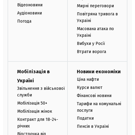
Відеоновини
Мирні переговори
Аудіоновини
Повітряна тривога в
Україні
Погода
Масована атака по
Україні
Вибухи у Росії
Втрати ворога
Мобілізація в
Новини економіки
Ціна нафти
Україні
Курси валют
Звільнення з військової
служби
Фінансові новини
Мобілізація 50+
Тарифи на комунальні
послуги
Мобілізація жінок
Податки
Контракт для 18-24-
річних
Пенсія в Україні
Відстрочка від