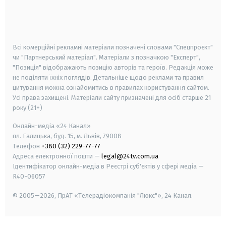
android
apple
smart tv
samsung smart tv
Всі комерційні рекламні матеріали позначені словами "Спецпроєкт"
чи "Партнерський матеріал". Матеріали з позначкою "Експерт",
"Позиція" відображають позицію авторів та героїв. Редакція може
не поділяти їхніх поглядів. Детальніше щодо реклами та правил
цитування можна ознайомитись в правилах користування сайтом.
Усі права захищені.
Матеріали сайту призначені для осіб старше
21
року (21+)
Онлайн-медіа «24 Канал»
пл. Галицька, буд. 15, м. Львів, 79008
Телефон
+380 (32) 229-77-77
Адреса електронної пошти —
legal@24tv.com.ua
Ідентифікатор онлайн-медіа в Реєстрі суб'єктів у сфері медіа —
R40-06057
© 2005—2026,
ПрАТ «Телерадіокомпанія "Люкс"», 24 Канал.