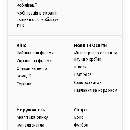
мобілізації
Мобілізація в Україні:
скільки осіб мобілізує
ТЦК
Кіно
Новини Освіти
Найцікавіші фільми
Міністерство освіти та
науки України
Українські фільми
Школа
Фільми на вечір
НМТ 2026
Комедії
Саморозвиток
Серіали
Навчання за кордоном
Нерухомість
Спорт
Аналітика ринку
Бокс
Купівля житла
Футбол