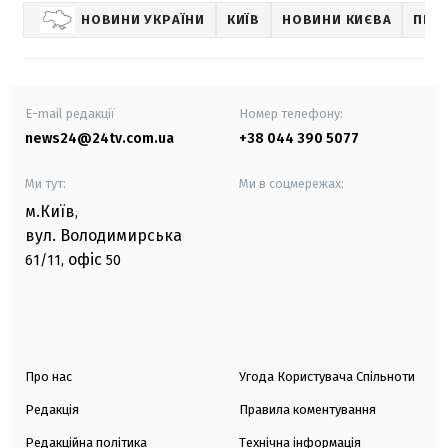
НОВИНИ УКРАЇНИ
КИЇВ
НОВИНИ КИЄВА
ПЕТ
E-mail редакції
Номер телефону:
news24@24tv.com.ua
+38 044 390 5077
Ми тут:
Ми в соцмережах:
м.Київ
,
вул. Володимирська
офіс
61/11,
50
Про нас
Угода Користувача Спільноти
Редакція
Правила коментування
Редакційна політика
Технічна інформація