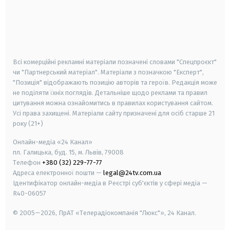
android
apple
smart tv
samsung smart tv
Всі комерційні рекламні матеріали позначені словами "Спецпроєкт"
чи "Партнерський матеріал". Матеріали з позначкою "Експерт",
"Позиція" відображають позицію авторів та героїв. Редакція може
не поділяти їхніх поглядів. Детальніше щодо реклами та правил
цитування можна ознайомитись в правилах користування сайтом.
Усі права захищені.
Матеріали сайту призначені для осіб старше
21
року (21+)
Онлайн-медіа «24 Канал»
пл. Галицька, буд. 15, м. Львів, 79008
Телефон
+380 (32) 229-77-77
Адреса електронної пошти —
legal@24tv.com.ua
Ідентифікатор онлайн-медіа в Реєстрі суб'єктів у сфері медіа —
R40-06057
© 2005—2026,
ПрАТ «Телерадіокомпанія "Люкс"», 24 Канал.