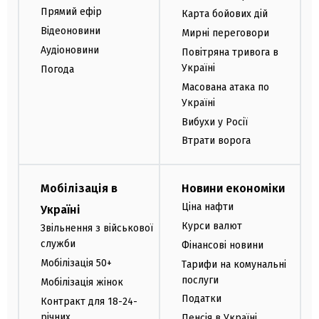
Прямий ефір
Карта бойових дій
Відеоновини
Мирні переговори
Аудіоновини
Повітряна тривога в
Україні
Погода
Масована атака по
Україні
Вибухи у Росії
Втрати ворога
Мобілізація в
Новини економіки
Ціна нафти
Україні
Курси валют
Звільнення з військової
служби
Фінансові новини
Мобілізація 50+
Тарифи на комунальні
послуги
Мобілізація жінок
Податки
Контракт для 18-24-
річних
Пенсія в Україні