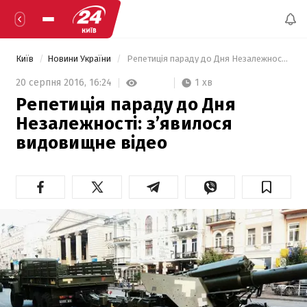
Київ
Новини України
 Репетиція параду до Дня Незалежності: з’явилося видовищне відео  
1 хв
20 серпня 2016,
16:24
Репетиція параду до Дня
Незалежності: з’явилося
видовищне відео