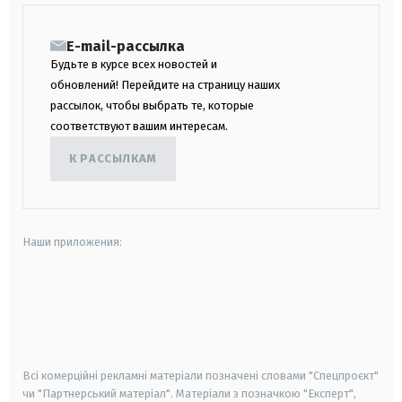
E-mail-рассылка
Будьте в курсе всех новостей и
обновлений! Перейдите на страницу наших
рассылок, чтобы выбрать те, которые
соответствуют вашим интересам.
К РАССЫЛКАМ
Наши приложения:
android
apple
smart tv
samsung smart tv
Всі комерційні рекламні матеріали позначені словами "Спецпроєкт"
чи "Партнерський матеріал". Матеріали з позначкою "Експерт",