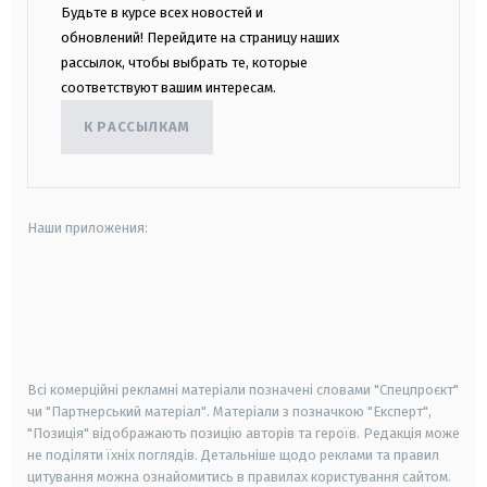
Будьте в курсе всех новостей и
обновлений! Перейдите на страницу наших
рассылок, чтобы выбрать те, которые
соответствуют вашим интересам.
К РАССЫЛКАМ
Наши приложения:
android
apple
smart tv
samsung smart tv
Всі комерційні рекламні матеріали позначені словами "Спецпроєкт"
чи "Партнерський матеріал". Матеріали з позначкою "Експерт",
"Позиція" відображають позицію авторів та героїв. Редакція може
не поділяти їхніх поглядів. Детальніше щодо реклами та правил
цитування можна ознайомитись в правилах користування сайтом.