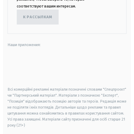
соответствуют вашим интересам.
К РАССЫЛКАМ
Наши приложения:
android
apple
smart tv
samsung smart tv
Всі комерційні рекламні матеріали позначені словами "Спецпроєкт"
чи "Партнерський матеріал". Матеріали з позначкою "Експерт",
"Позиція" відображають позицію авторів та героїв. Редакція може
не поділяти їхніх поглядів. Детальніше щодо реклами та правил
цитування можна ознайомитись в правилах користування сайтом.
Усі права захищені.
Матеріали сайту призначені для осіб старше
21
року (21+)