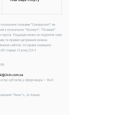
и позначені словами "Спецпроєкт" чи
ли з позначкою "Експерт", "Позиція"
героїв. Редакція може не поділяти їхніх
ами та правил цитування можна
вання сайтом. Усі права захищені.
осіб старше
21 року (21+)
008
al@24tv.com.ua
стрі суб'єктів у сфері медіа — R40-
мпанія "Люкс"», 24 Канал.
smart tv
samsung smart tv