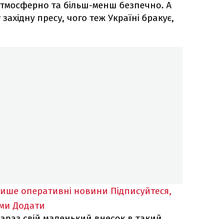
 атмосферно та більш-менш безпечно. А
західну пресу, чого теж Україні бракує,
лише оперативні новини
Підписуйтеся,
ими
Додати
араз свій маленький внесок в такий