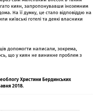
агато киян, запропонувавши іноземним
ома. На її думку, це стало відповіддю на
или київські готелі та деякі власники
ів допомогти написали, зокрема,
юсь, що у киян не виникне проблем з
деоблогу Христини Бердинських
равня 2018.