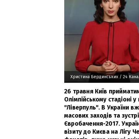
Христина Бердинських
/ 24 Кана
26 травня Київ прийматим
Олімпійському стадіоні у 
"Ліверпуль". В України вж
масових заходів та зустр
Євробачення-2017. Украї
візиту до Києва на Лігу Че