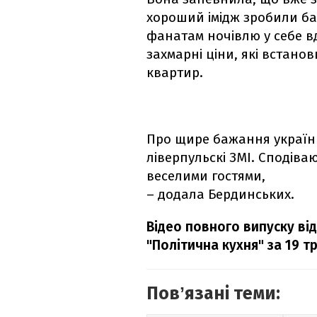
хороший імідж зробили б
фанатам ночівлю у себе вд
захмарні ціни, які встанов
квартир.
Про щире бажання українц
ліверпульскі ЗМІ. Сподіва
веселими гостями,
– додала Бердинських.
Відео повного випуску ві
"Політична кухня" за 19 т
Повʼязані теми: