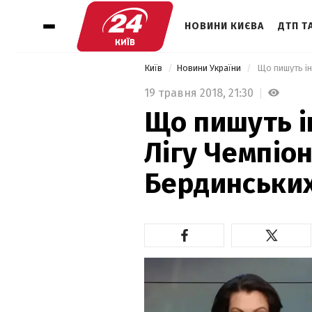
НОВИНИ КИЄВА
ДТП ТА
Київ
Новини України
 Що пишуть ін
19 травня 2018,
21:30
Що пишуть і
Лігу Чемпіоні
Бердинськи