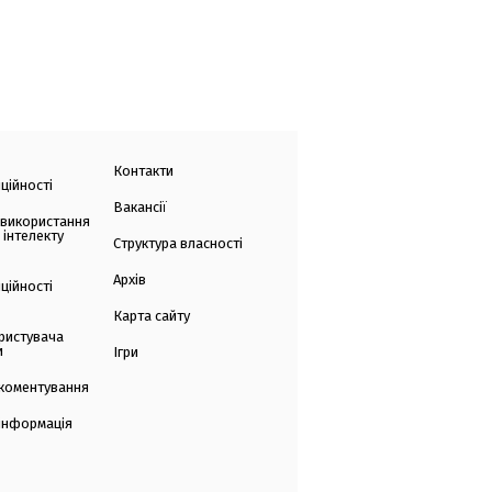
Контакти
ційності
Вакансії
 використання
 інтелекту
Структура власності
Архів
ційності
Карта сайту
ристувача
и
Ігри
коментування
 інформація