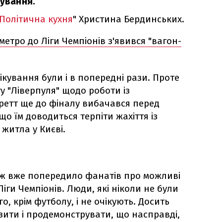
кування.
Політична кухня
" Христина Бердинських.
метро до Ліги Чемпіонів з'явився "вагон-
чікування були і в попередні рази. Проте
у "Ліверпуля" щодо роботи із
ретт ще до фіналу вибачався перед
 що їм доводиться терпіти жахіття із
 житла у Києві.
еж вже попередило фанатів про можливі
іги Чемпіонів. Люди, які ніколи не були
го, крім футболу, і не очікують. Досить
зити і продемонструвати, що насправді,