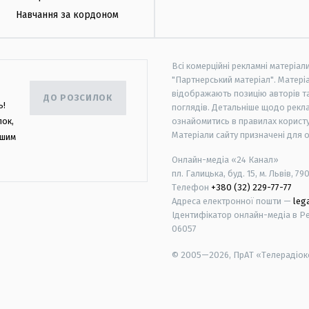
Навчання за кордоном
Всі комерційні рекламні матеріал
"Партнерський матеріал". Матеріа
відображають позицію авторів та 
ДО РОЗСИЛОК
ь!
поглядів. Детальніше щодо рекл
лок,
ознайомитись в правилах користу
Матеріали сайту призначені для 
ашим
Онлайн-медіа «24 Канал»
пл. Галицька, буд. 15, м. Львів, 79
Телефон
+380 (32) 229-77-77
Адреса електронної пошти —
leg
Ідентифікатор онлайн-медіа в Реє
06057
© 2005—2026,
ПрАТ «Телерадіоко
android
apple