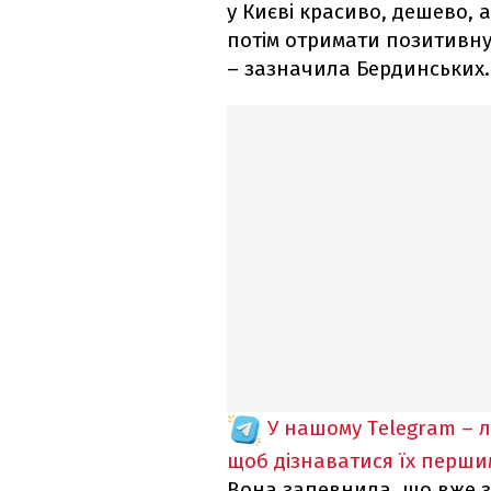
у Києві красиво, дешево,
потім отримати позитивну 
– зазначила Бердинських.
У нашому Telegram – 
щоб дізнаватися їх перш
Вона запевнила, що вже з