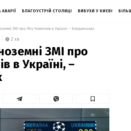
 АВАРІЇ
БЛАГОУСТРІЙ СТОЛИЦІ
ВИБУХИ У КИЄВІ
БІЛЬ
оземні ЗМІ про Лігу Чемпіонів в Україні, – Бердинських 
2 хв
ноземні ЗМІ про
в в Україні, –
х