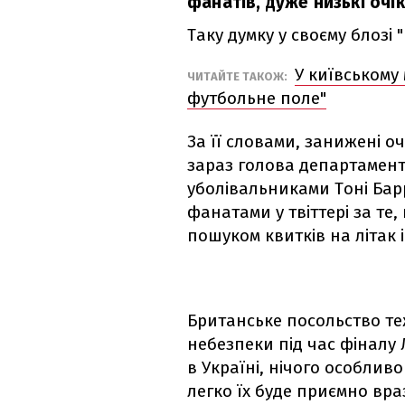
фанатів, дуже низькі очі
Таку думку у своєму блозі "
У київському 
ЧИТАЙТЕ ТАКОЖ:
футбольне поле"
За її словами, занижені о
зараз голова департамент
уболівальниками Тоні Бар
фанатами у твіттері за те,
пошуком квитків на літак і
Британське посольство т
небезпеки під час фіналу Л
в Україні, нічого особливо
легко їх буде приємно вра