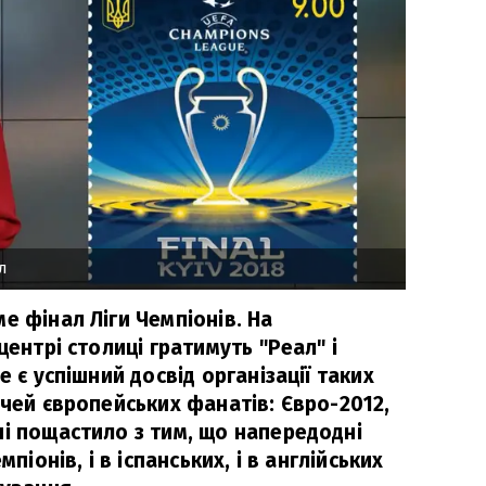
л
е фінал Ліги Чемпіонів. На
центрі столиці гратимуть "Реал" і
е є успішний досвід організації таких
ічей європейських фанатів: Євро-2012,
ні пощастило з тим, що напередодні
мпіонів, і в іспанських, і в англійських