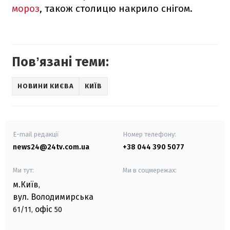
мороз
, також столицю накрило снігом.
Повʼязані теми:
НОВИНИ КИЄВА
КИЇВ
E-mail редакції
Номер телефону:
news24@24tv.com.ua
+38 044 390 5077
Ми тут:
Ми в соцмережах:
м.Київ
,
вул. Володимирська
офіс
61/11,
50