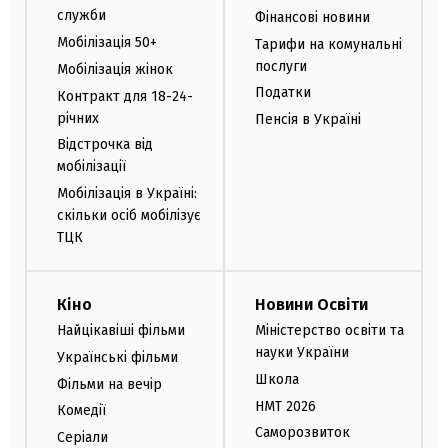
служби
Фінансові новини
Мобілізація 50+
Тарифи на комунальні
послуги
Мобілізація жінок
Податки
Контракт для 18-24-
річних
Пенсія в Україні
Відстрочка від
мобілізації
Мобілізація в Україні:
скільки осіб мобілізує
ТЦК
Кіно
Новини Освіти
Найцікавіші фільми
Міністерство освіти та
науки України
Українські фільми
Школа
Фільми на вечір
НМТ 2026
Комедії
Саморозвиток
Серіали