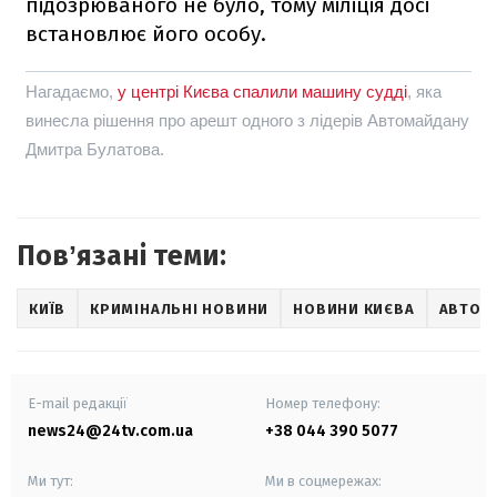
підозрюваного не було, тому міліція досі
встановлює його особу.
Нагадаємо,
у центрі Києва спалили машину судді
, яка
винесла рішення про арешт одного з лідерів Автомайдану
Дмитра Булатова.
Повʼязані теми:
КИЇВ
КРИМІНАЛЬНІ НОВИНИ
НОВИНИ КИЄВА
АВТО 2
E-mail редакції
Номер телефону:
news24@24tv.com.ua
+38 044 390 5077
Ми тут:
Ми в соцмережах: