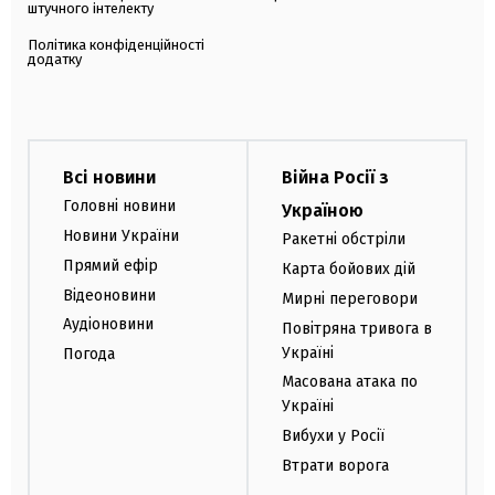
штучного інтелекту
Політика конфіденційності
додатку
Всі новини
Війна Росії з
Головні новини
Україною
Новини України
Ракетні обстріли
Прямий ефір
Карта бойових дій
Відеоновини
Мирні переговори
Аудіоновини
Повітряна тривога в
Україні
Погода
Масована атака по
Україні
Вибухи у Росії
Втрати ворога