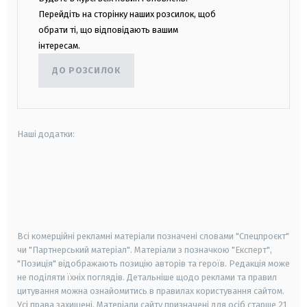
Перейдіть на сторінку наших розсилок, щоб
обрати ті, що відповідають вашим
інтересам.
ДО РОЗСИЛОК
Наші додатки:
android
apple
smart tv
samsung smart tv
Всі комерційні рекламні матеріали позначені словами "Спецпроєкт"
чи "Партнерський матеріал". Матеріали з позначкою "Експерт",
"Позиція" відображають позицію авторів та героїв. Редакція може
не поділяти їхніх поглядів. Детальніше щодо реклами та правил
цитування можна ознайомитись в правилах користування сайтом.
Усі права захищені.
Матеріали сайту призначені для осіб старше
21