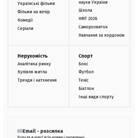
науки України
Українські фільми
Школа
Фільми на вечір
НМТ 2026
Комедії
Саморозвиток
Серіали
Навчання за кордоном
Нерухомість
Спорт
Аналітика ринку
Бокс
Купівля житла
Футбол
Тренди і натхнення
Теніс
Біатлон
Інші види спорту
Email - розсилка
Будьте в курсі всіх новин і оновлень!