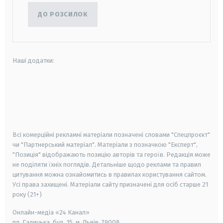
ДО РОЗСИЛОК
Наші додатки:
android
apple
smart tv
samsung smart tv
Всі комерційні рекламні матеріали позначені словами "Спецпроєкт"
чи "Партнерський матеріал". Матеріали з позначкою "Експерт",
"Позиція" відображають позицію авторів та героїв. Редакція може
не поділяти їхніх поглядів. Детальніше щодо реклами та правил
цитування можна ознайомитись в правилах користування сайтом.
Усі права захищені.
Матеріали сайту призначені для осіб старше
21
року (21+)
Онлайн-медіа «24 Канал»
пл. Галицька, буд. 15, м. Львів, 79008