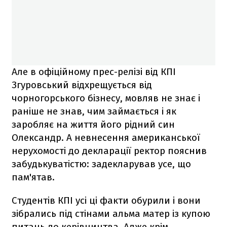
Але в офіційному прес-релізі від КПІ
Згуровський відхрещується від
чорногорського бізнесу, мовляв не знає і
раніше не знав, чим займається і як
заробляє на життя його рідний син
Олександр. А невнесення американської
нерухомості до декларації ректор пояснив
забудькуватістю: задекларував усе, що
пам'ятав.
Студентів КПІ усі ці факти обурили і вони
зібрались під стінами альма матер із купою
питань до керівництва. Адже крім