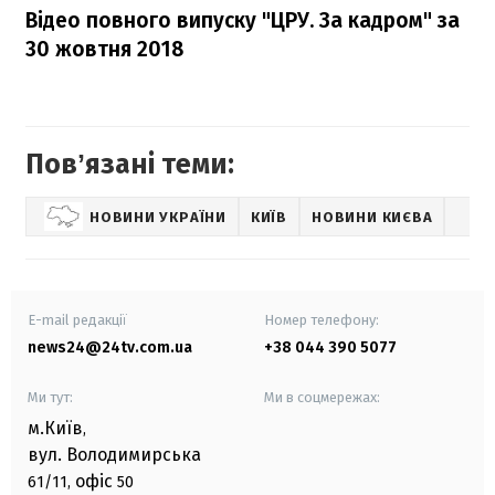
Відео повного випуску "ЦРУ. За кадром" за
30 жовтня 2018
Повʼязані теми:
НОВИНИ УКРАЇНИ
КИЇВ
НОВИНИ КИЄВА
E-mail редакції
Номер телефону:
news24@24tv.com.ua
+38 044 390 5077
Ми тут:
Ми в соцмережах:
м.Київ
,
вул. Володимирська
офіс
61/11,
50