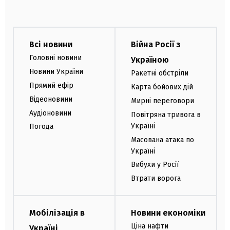
Всі новини
Війна Росії з
Головні новини
Україною
Новини України
Ракетні обстріли
Прямий ефір
Карта бойових дій
Відеоновини
Мирні переговори
Аудіоновини
Повітряна тривога в
Україні
Погода
Масована атака по
Україні
Вибухи у Росії
Втрати ворога
Мобілізація в
Новини економіки
Ціна нафти
Україні