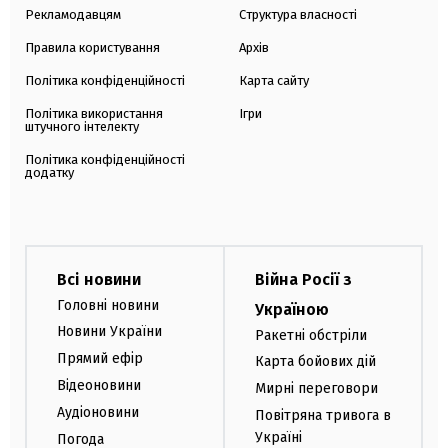
Рекламодавцям
Структура власності
Правила користування
Архів
Політика конфіденційності
Карта сайту
Політика використання
Ігри
штучного інтелекту
Політика конфіденційності
додатку
Всі новини
Війна Росії з
Головні новини
Україною
Новини України
Ракетні обстріли
Прямий ефір
Карта бойових дій
Відеоновини
Мирні переговори
Аудіоновини
Повітряна тривога в
Україні
Погода