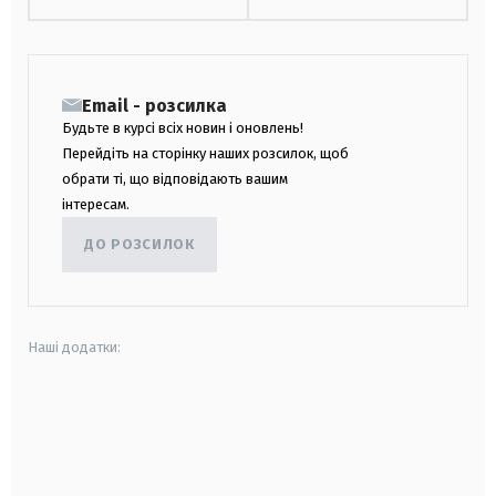
Email - розсилка
Будьте в курсі всіх новин і оновлень!
Перейдіть на сторінку наших розсилок, щоб
обрати ті, що відповідають вашим
інтересам.
ДО РОЗСИЛОК
Наші додатки:
android
apple
smart tv
samsung smart tv