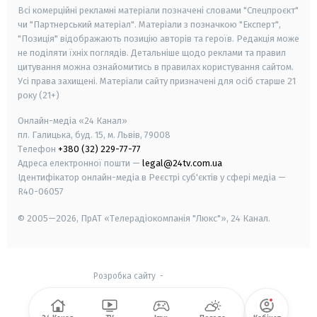
Всі комерційні рекламні матеріали позначені словами "Спецпроєкт"
чи "Партнерський матеріал". Матеріали з позначкою "Експерт",
"Позиція" відображають позицію авторів та героїв. Редакція може
не поділяти їхніх поглядів. Детальніше щодо реклами та правил
цитування можна ознайомитись в правилах користування сайтом.
Усі права захищені.
Матеріали сайту призначені для осіб старше
21
року (21+)
Онлайн-медіа «24 Канал»
пл. Галицька, буд. 15, м. Львів, 79008
Телефон
+380 (32) 229-77-77
Адреса електронної пошти —
legal@24tv.com.ua
Ідентифікатор онлайн-медіа в Реєстрі суб'єктів у сфері медіа —
R40-06057
© 2005—2026,
ПрАТ «Телерадіокомпанія "Люкс"», 24 Канал.
Розробка сайту
-