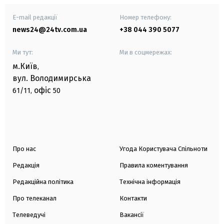
E-mail редакції
Номер телефону:
news24@24tv.com.ua
+38 044 390 5077
Ми тут:
Ми в соцмережах:
м.Київ
,
вул. Володимирська
офіс
61/11,
50
Про нас
Угода Користувача Спільноти
Редакція
Правила коментування
Редакційна політика
Технічна інформація
Про телеканал
Контакти
Телеведучі
Вакансії