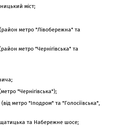
ницький міст;
(район метро "Лівобережна" та
район метро "Чернігівська" та
вича;
метро "Чернігівська");
(від метро "Іподром" та "Голосіївська",
щатицька та Набережне шосе;