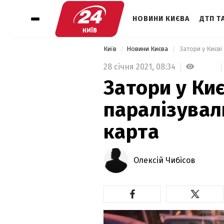
НОВИНИ КИЄВА
ДТП ТА
Київ
Новини Києва
 Затори у Києві
28 січня 2021,
08:34
Затори у Киє
паралізувал
карта
Олексій Чибісов