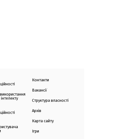
Контакти
ційності
Вакансії
 використання
 інтелекту
Структура власності
Архів
ційності
Карта сайту
ристувача
и
Ігри