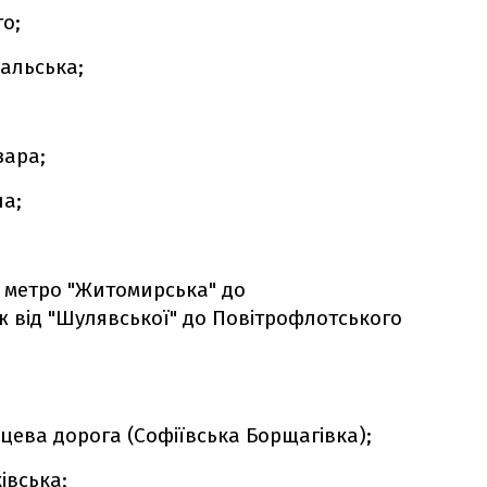
о;
альська;
зара;
а;
д метро "Житомирська" до
ож від "Шулявської" до Повітрофлотського
цева дорога (Софіївська Борщагівка);
івська;