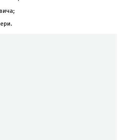
вича;
ери.