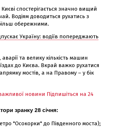
 у Києві спостерігається значно вищий
ичай. Водіям доводиться рухатись з
більш обережними.
дпускає Україну: водіїв попереджають
, аварії та велику кількість машин
їздах до Києва. Вкрай важко рухатися
апрямку мостів, а на Правому – у бік
 важливої новини
Підпишіться на 24
тори зранку 28 січня:
етро "Осокорки" до Південного моста);