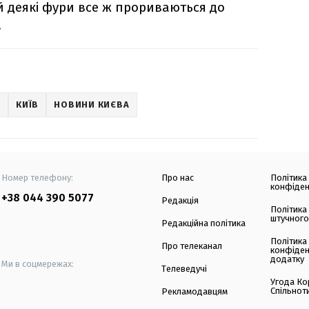
й деякі фури все ж прориваються до
.
О
КИЇВ
НОВИНИ КИЄВА
Номер телефону:
Про нас
Політика
конфіден
+38 044 390 5077
Редакція
Політика
штучного
Редакційна політика
Політика
Про телеканал
конфіден
додатку
Ми в соцмережах:
Телеведучі
Угода Ко
Спільнот
Рекламодавцям