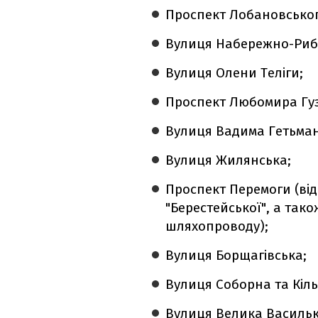
Проспект Лобановськог
Вулиця Набережно-Риб
Вулиця Олени Теліги;
Проспект Любомира Гу
Вулиця Вадима Гетьман
Вулиця Жилянська;
Проспект Перемоги (ві
"Берестейської", а так
шляхопроводу);
Вулиця Борщагівська;
Вулиця Соборна та Кіль
Вулиця Велика Васильк