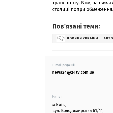
транспорту. Втім, зазвича
столиці попри обмеження
Повʼязані теми:
НОВИНИ УКРАЇНИ
АВТ
E-mail редакції
news24@24tv.com.ua
Ми тут:
м.Київ
,
вул. Володимирська
61/11,