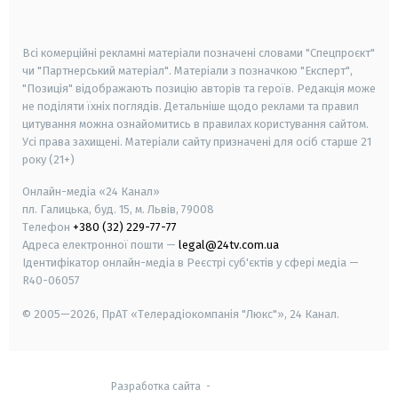
smart tv
samsung smart tv
Всі комерційні рекламні матеріали позначені словами "Спецпроєкт"
чи "Партнерський матеріал". Матеріали з позначкою "Експерт",
"Позиція" відображають позицію авторів та героїв. Редакція може
не поділяти їхніх поглядів. Детальніше щодо реклами та правил
цитування можна ознайомитись в правилах користування сайтом.
Усі права захищені.
Матеріали сайту призначені для осіб старше
21
року (21+)
Онлайн-медіа «24 Канал»
пл. Галицька, буд. 15, м. Львів, 79008
Телефон
+380 (32) 229-77-77
Адреса електронної пошти —
legal@24tv.com.ua
Ідентифікатор онлайн-медіа в Реєстрі суб'єктів у сфері медіа —
R40-06057
© 2005—2026,
ПрАТ «Телерадіокомпанія "Люкс"», 24 Канал.
Разработка сайта
-