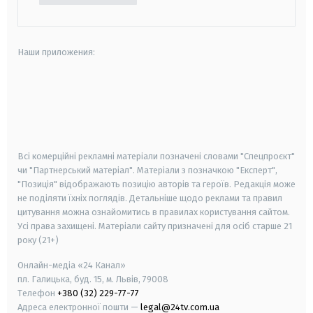
Наши приложения:
android
apple
smart tv
samsung smart tv
Всі комерційні рекламні матеріали позначені словами "Спецпроєкт"
чи "Партнерський матеріал". Матеріали з позначкою "Експерт",
"Позиція" відображають позицію авторів та героїв. Редакція може
не поділяти їхніх поглядів. Детальніше щодо реклами та правил
цитування можна ознайомитись в правилах користування сайтом.
Усі права захищені.
Матеріали сайту призначені для осіб старше
21
року (21+)
Онлайн-медіа «24 Канал»
пл. Галицька, буд. 15, м. Львів, 79008
Телефон
+380 (32) 229-77-77
Адреса електронної пошти —
legal@24tv.com.ua