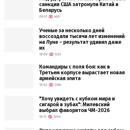
санкции США затронули Китай и
Беларусь
09:57
400
Ученые за несколько дней
воссоздали тысячи лет изменений
на Луне – результат удивил даже
их
10:00
1261
Командиры с поля боя: как в
Третьем корпусе вырастает новая
армейская элита
10:03
2384
"Хочу увидеть с кубком мира и
сигарой в зубах": Милевский
выбрал фаворитов ЧМ-2026
10:11
1093