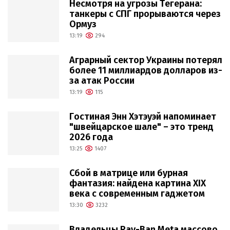
Несмотря на угрозы Тегерана:
танкеры с СПГ прорываются через
Ормуз
13:19
294
Аграрный сектор Украины потерял
более 11 миллиардов долларов из-
за атак России
13:19
115
Гостиная Энн Хэтэуэй напоминает
"швейцарское шале" – это тренд
2026 года
13:25
1407
Сбой в матрице или бурная
фантазия: найдена картина XIX
века с современным гаджетом
13:30
3232
Владельцы Ray-Ban Meta массово