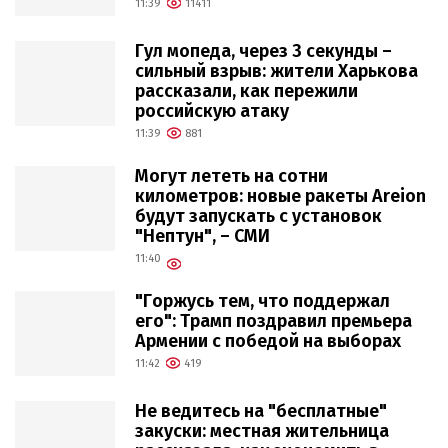
11:39
11411
Гул мопеда, через 3 секунды –
сильный взрыв: жители Харькова
рассказали, как пережили
российскую атаку
11:39
881
Могут лететь на сотни
километров: новые ракеты Areion
будут запускать с установок
"Нептун", – СМИ
11:40
"Горжусь тем, что поддержал
его": Трамп поздравил премьера
Армении с победой на выборах
11:42
419
Не ведитесь на "бесплатные"
закуски: местная жительница