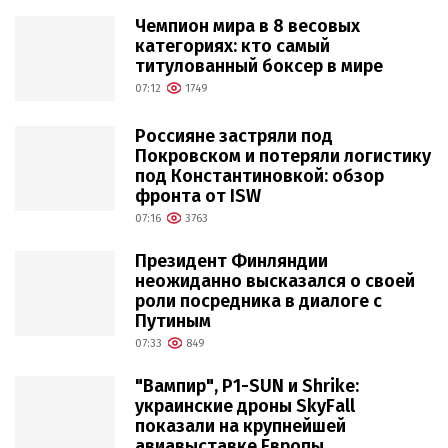
Чемпион мира в 8 весовых
категориях: кто самый
титулованный боксер в мире
07:12
1749
Россияне застряли под
Покровском и потеряли логистику
под Константиновкой: обзор
фронта от ISW
07:16
3763
Президент Финляндии
неожиданно высказался о своей
роли посредника в диалоге с
Путиным
07:33
849
"Вампир", P1-SUN и Shrike:
украинские дроны SkyFall
показали на крупнейшей
авиавыставке Европы