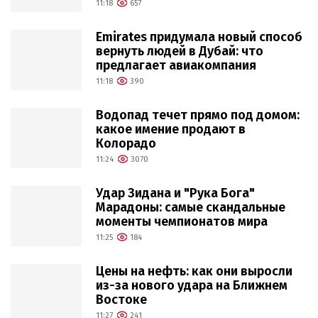
11:18
657
Emirates придумала новый способ
вернуть людей в Дубай: что
предлагает авиакомпания
11:18
390
Водопад течет прямо под домом:
какое имение продают в
Колорадо
11:24
3070
Удар Зидана и "Рука Бога"
Марадоны: самые скандальные
моменты чемпионатов мира
11:25
184
Цены на нефть: как они выросли
из-за нового удара на Ближнем
Востоке
11:27
241