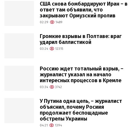
США снова бомбардируют Иран – в
ответ там объявили, что
закрывают Ормузский пролив
02:29
1489
Громкие взрывы в Полтаве: враг
ударил баллистикой
03:24
12315
Россию ждет тотальный взрыв, –
журналист указал на начало
интересных процессов в Кремле
03:34
3742
У Путина одна цель, – журналист
объяснил, почему Росиия
продолжает беспощадные
обстрелы Украины
04:21
1394