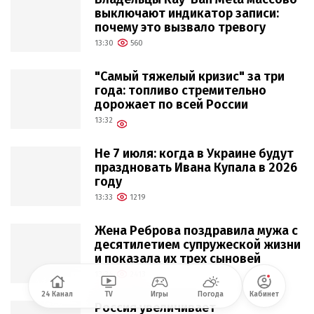
выключают индикатор записи:
почему это вызвало тревогу
13:30
560
"Самый тяжелый кризис" за три
года: топливо стремительно
дорожает по всей России
13:32
Не 7 июля: когда в Украине будут
праздновать Ивана Купала в 2026
году
13:33
1219
Жена Реброва поздравила мужа с
десятилетием супружеской жизни
и показала их трех сыновей
13:34
2413
24 Канал
TV
Игры
Погода
Кабинет
Россия увеличивает