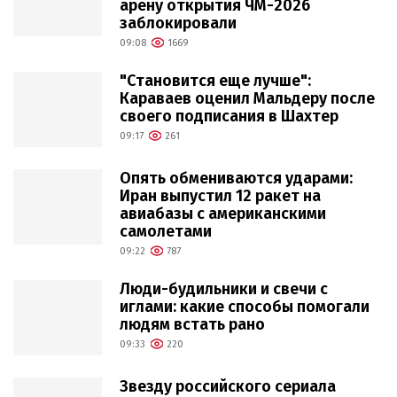
арену открытия ЧМ-2026
заблокировали
09:08
1669
"Становится еще лучше":
Караваев оценил Мальдеру после
своего подписания в Шахтер
09:17
261
Опять обмениваются ударами:
Иран выпустил 12 ракет на
авиабазы с американскими
самолетами
09:22
787
Люди-будильники и свечи с
иглами: какие способы помогали
людям встать рано
09:33
220
Звезду российского сериала