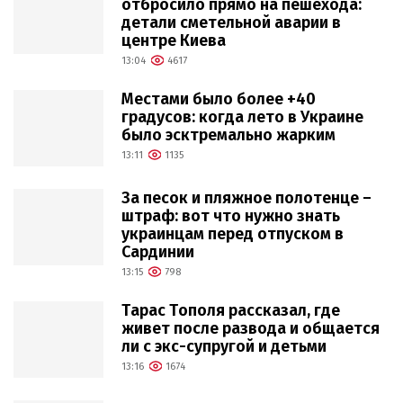
отбросило прямо на пешехода:
детали сметельной аварии в
центре Киева
13:04
4617
Местами было более +40
градусов: когда лето в Украине
было эсктремально жарким
13:11
1135
За песок и пляжное полотенце –
штраф: вот что нужно знать
украинцам перед отпуском в
Сардинии
13:15
798
Тарас Тополя рассказал, где
живет после развода и общается
ли с экс-супругой и детьми
13:16
1674