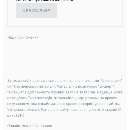
К РАССЫЛКАМ
Наши приложения:
android
apple
smart tv
samsung smart tv
Всі комерційні рекламні матеріали позначені словами "Спецпроєкт"
чи "Партнерський матеріал". Матеріали з позначкою "Експерт",
"Позиція" відображають позицію авторів та героїв. Редакція може
не поділяти їхніх поглядів. Детальніше щодо реклами та правил
цитування можна ознайомитись в правилах користування сайтом.
Усі права захищені.
Матеріали сайту призначені для осіб старше
21
року (21+)
Онлайн-медіа «24 Канал»