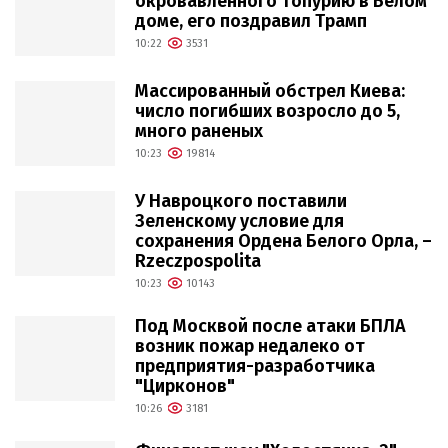
окровавленного Топурию в Белом
доме, его поздравил Трамп
10:22
3531
Массированный обстрел Киева:
число погибших возросло до 5,
много раненых
10:23
19814
У Навроцкого поставили
Зеленскому условие для
сохранения Ордена Белого Орла, –
Rzeczpospolita
10:23
10143
Под Москвой после атаки БПЛА
возник пожар недалеко от
предприятия-разработчика
"Цирконов"
10:26
3181