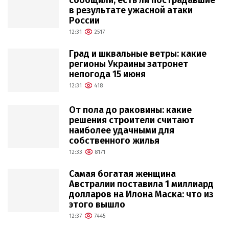
сообщили, есть ли пострадавшие
в результате ужасной атаки
России
12:31
2517
Град и шквальные ветры: какие
регионы Украины затронет
непогода 15 июня
12:31
418
От пола до раковины: какие
решения строители считают
наиболее удачными для
собственного жилья
12:33
8171
Самая богатая женщина
Австралии поставила 1 миллиард
долларов на Илона Маска: что из
этого вышло
12:37
7445