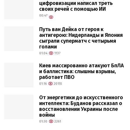
цифровизации написал треть
своих речей с помощью ИИ
00:47
Путь ван Дейка от героя к
антигерою: Нидерланды и Япония
сыграли суперматч с четырьмя
голами
01:04
1137
Киев массированно атакуют БпЛА
и баллистика: слышны взрывы,
работает ПВО
01:16
20155
От энергетики до искусственного
интеллекта: Буданов рассказал о
восстановлении Украины после
войны
01:30
2261