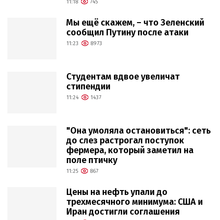
11:18
745
Мы ещё скажем, – что Зеленский
сообщил Путину после атаки
11:23
8973
Студентам вдвое увеличат
стипендии
11:24
1437
"Она умоляла остановиться": сеть
до слез растрогал поступок
фермера, который заметил на
поле птичку
11:25
867
Цены на нефть упали до
трехмесячного минимума: США и
Иран достигли соглашения