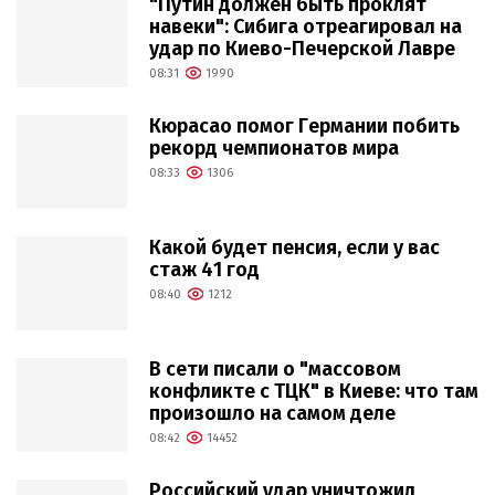
"Путин должен быть проклят
навеки": Сибига отреагировал на
удар по Киево-Печерской Лавре
08:31
1990
Кюрасао помог Германии побить
рекорд чемпионатов мира
08:33
1306
Какой будет пенсия, если у вас
стаж 41 год
08:40
1212
В сети писали о "массовом
конфликте с ТЦК" в Киеве: что там
произошло на самом деле
08:42
14452
Российский удар уничтожил