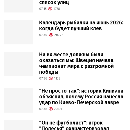
список улиц
07:15
4778
Календарь рыбалки на июнь 2026:
когда будет лучший клев
07:30
20798
На их месте должны были
оказаться мы: Швеция начала
чемпионат мира с разгромной
победы
07:36
1138
"Не просто так": историк Кипиани
объяснил, почему Россия нанесла
удар по Киево-Печерской лавре
07:38
20171
"Он не футболист": игрок
"Полесья" охарактеризовал