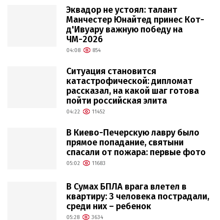
Эквадор не устоял: талант
Манчестер Юнайтед принес Кот-
д'Ивуару важную победу на
ЧМ-2026
04:08
854
Ситуация становится
катастрофической: дипломат
рассказал, на какой шаг готова
пойти российская элита
04:22
11452
В Киево-Печерскую лавру было
прямое попадание, святыни
спасали от пожара: первые фото
05:02
11683
В Сумах БПЛА врага влетел в
квартиру: 3 человека пострадали,
среди них – ребенок
05:28
3634