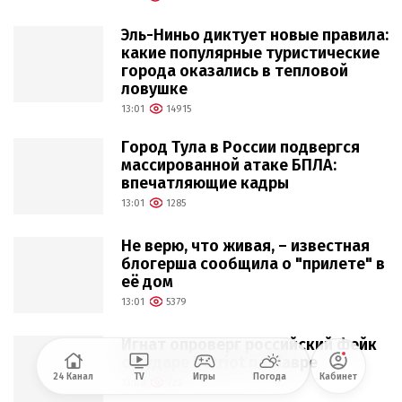
Эль-Ниньо диктует новые правила:
какие популярные туристические
города оказались в тепловой
ловушке
13:01
14915
Город Тула в России подвергся
массированной атаке БПЛА:
впечатляющие кадры
13:01
1285
Не верю, что живая, – известная
блогерша сообщила о "прилете" в
её дом
13:01
5379
Игнат опроверг российский фейк
об ударе Patriot по Лавре
24 Канал
TV
Игры
Погода
Кабинет
13:08
723