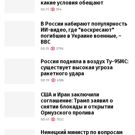
какие условия обещают
00:11
594
В России набирают популярность
ИИ-видео, где "воскресают"
погибшие в Украине военные, –
BBC
00:15
3796
Россия подняла в воздух Ту-95МС:
существует высокая угроза
ракетного удара
00:19
4186
США и Иран заключили
соглашение: Трамп заявил о
снятии блокады и открытии
Ормузского пролива
00:41
7032
Немецкий министр по вопросам