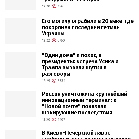
12:20
186
Его могилу ограбили в 20 веке: где
похоронен последний гетман
Украины
12:22
6760
"Один дома" и поход в
президенты: встреча Усика и
Трампа вызвала шутки и
разговоры
12:29
3834
Россия уничтожила крупнейший
инновационный терминал: в
"Новой почте" показали
шокирующие последствия
12:30
1407
В Киево-Печерской лавре