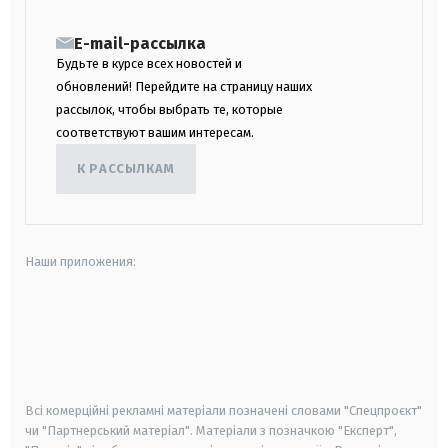
E-mail-рассылка
Будьте в курсе всех новостей и
обновлений! Перейдите на страницу наших
рассылок, чтобы выбрать те, которые
соответствуют вашим интересам.
К РАССЫЛКАМ
Наши приложения:
android
apple
smart tv
samsung smart tv
Всі комерційні рекламні матеріали позначені словами "Спецпроєкт"
чи "Партнерський матеріал". Матеріали з позначкою "Експерт",